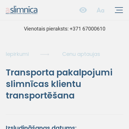
Vienotais pieraksts:
+371 67000610
Iepirkumi
Cenu aptaujas
Transporta pakalpojumi
slimnīcas klientu
transportēšana
Izsludināšanas datums: