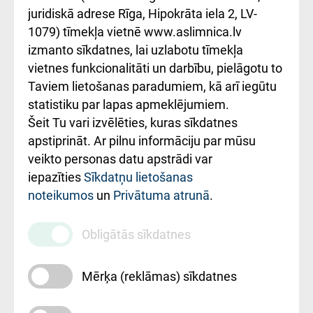
kārtība
Україною
juridiskā adrese Rīga, Hipokrāta iela 2, LV-
1079) tīmekļa vietnē www.aslimnica.lv
Kā pie mums nokļūt
izmanto sīkdatnes, lai uzlabotu tīmekļa
vietnes funkcionalitāti un darbību, pielāgotu to
Rēķinu apmaksas
Taviem lietošanas paradumiem, kā arī iegūtu
ceļvedis
statistiku par lapas apmeklējumiem.
Šeit Tu vari izvēlēties, kuras sīkdatnes
Rekvizīti un
apstiprināt. Ar pilnu informāciju par mūsu
ārstniecības
veikto personas datu apstrādi var
iestādes kods
iepazīties
Sīkdatņu lietošanas
noteikumos
un
Privātuma atrunā
.
010000234
Maksas
Obligātās sīkdatnes
pakalpojumu
cenrādis
Mērķa (reklāmas) sīkdatnes