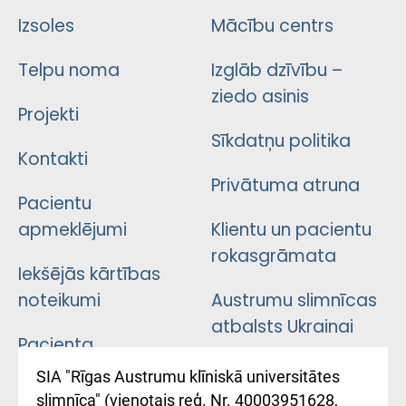
Izsoles
Mācību centrs
Telpu noma
Izglāb dzīvību –
ziedo asinis
Projekti
Sīkdatņu politika
Kontakti
Privātuma atruna
Pacientu
apmeklējumi
Klientu un pacientu
rokasgrāmata
Iekšējās kārtības
noteikumi
Austrumu slimnīcas
atbalsts Ukrainai
Pacienta
atsauksmju/sūdzību
Підтримка Східної
SIA "Rīgas Austrumu klīniskā universitātes
iesniegšanas
лікарні та співпраця з
slimnīca" (vienotais reģ. Nr. 40003951628,