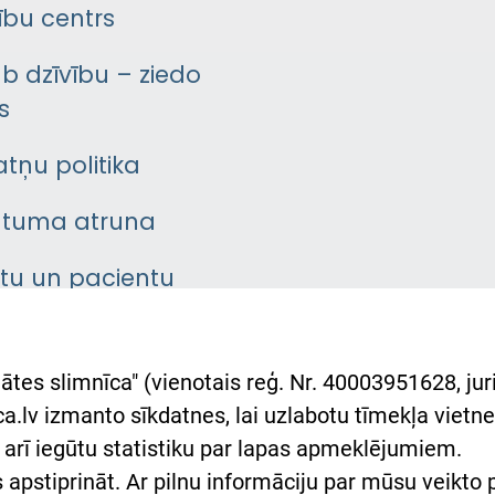
bu centrs
āb dzīvību – ziedo
s
atņu politika
ātuma atruna
ntu un pacientu
asgrāmata
rumu slimnīcas
ātes slimnīca" (vienotais reģ. Nr. 40003951628, juri
lsts Ukrainai
.lv izmanto sīkdatnes, lai uzlabotu tīmekļa vietnes
arī iegūtu statistiku par lapas apmeklējumiem.
римка Східної лікарні
es apstiprināt. Ar pilnu informāciju par mūsu veikto
півпраця з Україною