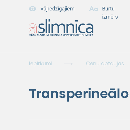
Vājredzīgajiem
Burtu
izmērs
Iepirkumi
Cenu aptaujas
Transperineālo 