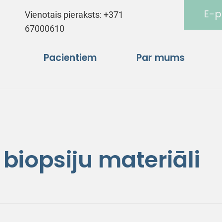
E-p
Vienotais pieraksts:
+371
67000610
Pacientiem
Par mums
biopsiju materiāli