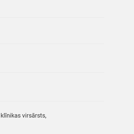
klīnikas virsārsts,