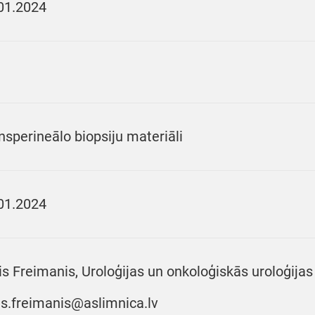
01.2024
nsperineālo biopsiju materiāli
01.2024
is Freimanis, Uroloģijas un onkoloģiskās uroloģijas 
is.freimanis@aslimnica.lv