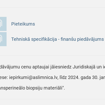
Pieteikums
Tehniskā specifikācija - finanšu piedāvājums
dāvājumu cenu aptaujai jāiesniedz Juridiskajā un i
ese: iepirkumi@aslimnica.lv, līdz 2024. gada 30. ja
ansperineālo biopsiju materiāli".