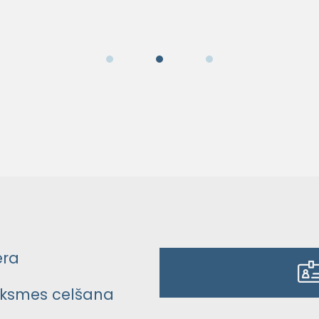
era
ksmes celšana