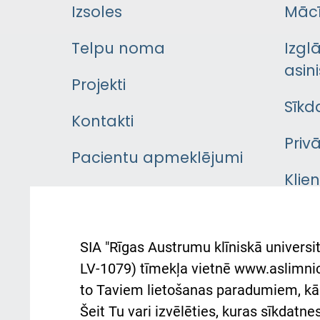
Izsoles
Mācī
Telpu noma
Izgl
asini
Projekti
Sīkd
Kontakti
Priv
Pacientu apmeklējumi
Klie
Iekšējās kārtības
rok
noteikumi
Aust
SIA "Rīgas Austrumu klīniskā universit
Pacienta
atba
LV-1079) tīmekļa vietnē www.aslimnica
atsauksmju/sūdzību
to Taviem lietošanas paradumiem, kā 
iesniegšanas kārtība
Підт
Šeit Tu vari izvēlēties, kuras sīkdatn
та с