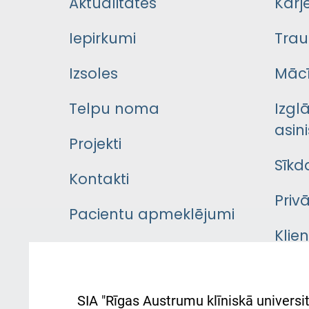
Aktualitātes
Karj
Iepirkumi
Trau
Izsoles
Mācī
Telpu noma
Izgl
asini
Projekti
Sīkd
Kontakti
Priv
Pacientu apmeklējumi
Klie
Iekšējās kārtības
rok
noteikumi
Aust
SIA "Rīgas Austrumu klīniskā universit
Pacienta