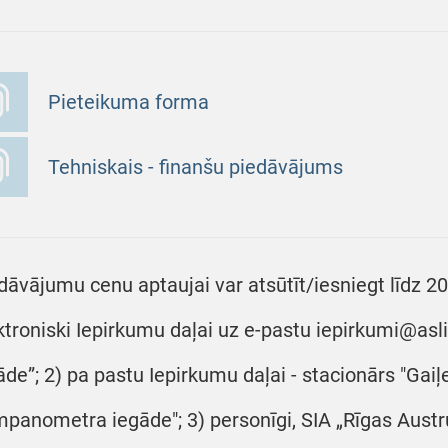
Pieteikuma forma
Tehniskais - finanšu piedāvājums
dāvājumu cenu aptaujai var atsūtīt/iesniegt līdz 20
ktroniski Iepirkumu daļai uz e-pastu iepirkumi@as
āde”; 2) pa pastu Iepirkumu daļai - stacionārs "Gaiļe
mpanometra iegāde"; 3) personīgi, SIA „Rīgas Austru