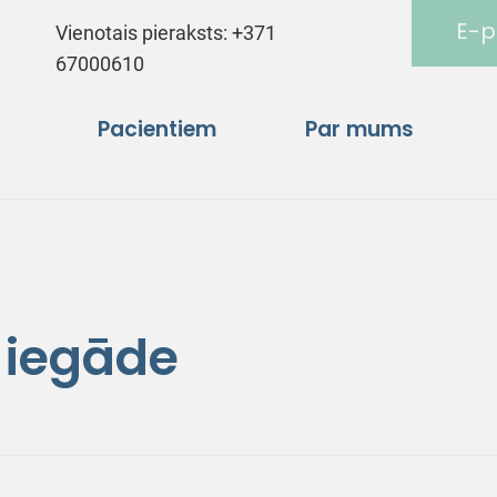
E-p
Vienotais pieraksts:
+371
67000610
Pacientiem
Par mums
 iegāde