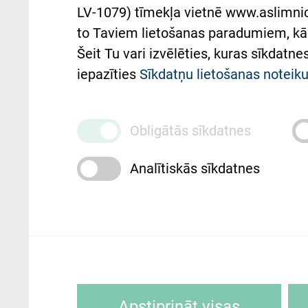
atba
LV-1079) tīmekļa vietnē www.aslimnica
atsauksmju/sūdzību
to Taviem lietošanas paradumiem, kā 
iesniegšanas kārtība
Підт
Šeit Tu vari izvēlēties, kuras sīkdatn
та с
Kā pie mums nokļūt
iepazīties
Sīkdatņu lietošanas notei
Rēķinu apmaksas
ceļvedis
Obligātās sīkdatnes
Rekvizīti un ārstniecības
Analītiskās sīkdatnes
iestādes kods 010000234
Maksas pakalpojumu
cenrādis
Rīgas Austrumu klīniskā universitātes 
personai/klientam – informāciju par
Sīkdatnes ir mazas teksta datnes, kur
Apstiprināt visas