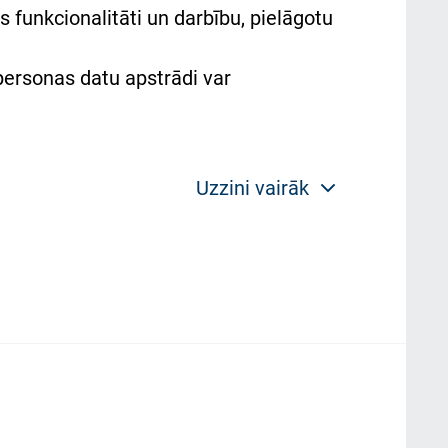
 funkcionalitāti un darbību, pielāgotu
 personas datu apstrādi var
Uzzini vairāk
 politikas mērķis ir sniegt fiziskajai
plorer, Firexox, Safari u.c.) saglabā