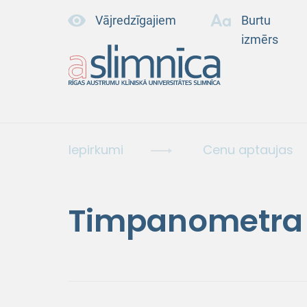
Vājredzīgajiem
Burtu
izmērs
Iepirkumi
Cenu aptaujas
Timpanometra