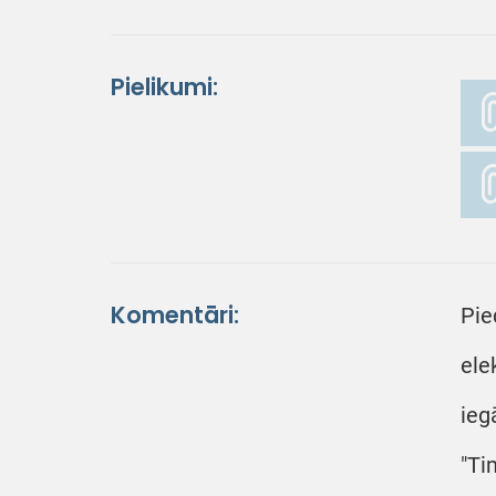
Pielikumi:
Komentāri:
Pie
ele
ieg
"Ti