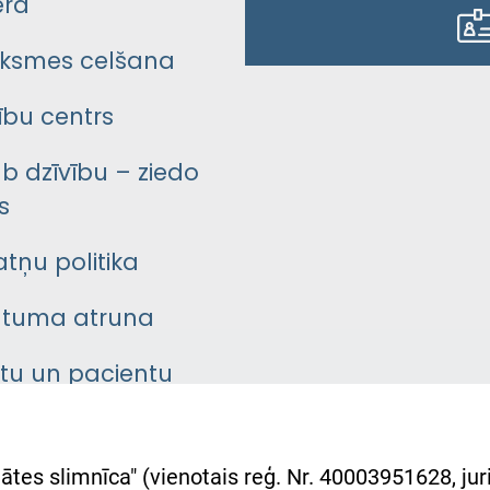
era
ksmes celšana
bu centrs
āb dzīvību – ziedo
s
atņu politika
ātuma atruna
ntu un pacientu
asgrāmata
rumu slimnīcas
ātes slimnīca" (vienotais reģ. Nr. 40003951628, juri