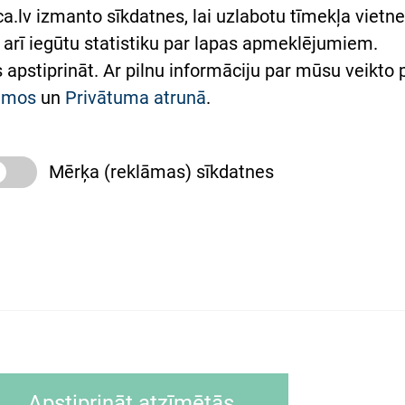
lsts Ukrainai
.lv izmanto sīkdatnes, lai uzlabotu tīmekļa vietnes
arī iegūtu statistiku par lapas apmeklējumiem.
римка Східної лікарні
es apstiprināt. Ar pilnu informāciju par mūsu veikto
півпраця з Україною
kumos
un
Privātuma atrunā
.
Mērķa (reklāmas) sīkdatnes
slimnīca, turpmāk – Pārzinis, sīkdatņu izmantošanas
 sīkdatņu izmantošanas nosacījumiem.
as tīmekļa pārlūkprogramma (piemēram, Internet, Ex
Apstiprināt atzīmētās