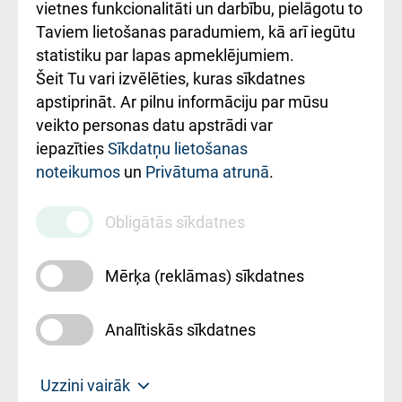
vietnes funkcionalitāti un darbību, pielāgotu to
Rēķinu apmaksas
Taviem lietošanas paradumiem, kā arī iegūtu
ceļvedis
statistiku par lapas apmeklējumiem.
Šeit Tu vari izvēlēties, kuras sīkdatnes
Rekvizīti un
apstiprināt. Ar pilnu informāciju par mūsu
ārstniecības
veikto personas datu apstrādi var
iestādes kods
iepazīties
Sīkdatņu lietošanas
noteikumos
un
Privātuma atrunā
.
010000234
Maksas
Obligātās sīkdatnes
pakalpojumu
cenrādis
Mērķa (reklāmas) sīkdatnes
Analītiskās sīkdatnes
Uz sākumu
Uzzini vairāk