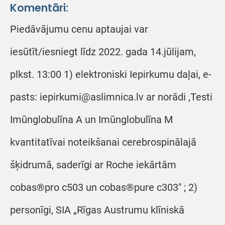
Komentāri:
Piedāvājumu cenu aptaujai var
iesūtīt/iesniegt līdz 2022. gada 14.jūlijam,
plkst. 13:00 1) elektroniski Iepirkumu daļai, e-
pasts: iepirkumi@aslimnica.lv ar norādi ,Testi
Imūnglobulīna A un Imūnglobulīna M
kvantitatīvai noteikšanai cerebrospinālajā
šķidrumā, saderīgi ar Roche iekārtām
cobas®pro c503 un cobas®pure c303" ; 2)
personīgi, SIA „Rīgas Austrumu klīniskā