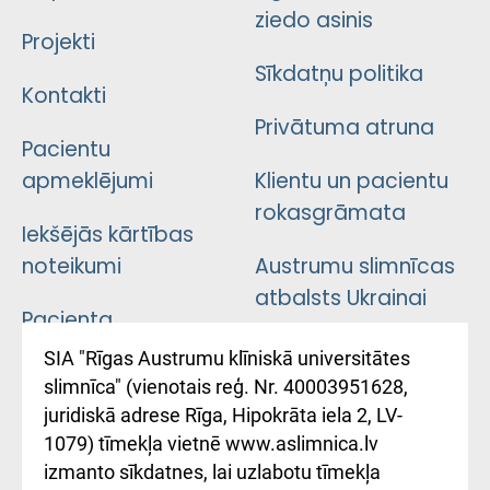
ziedo asinis
Projekti
Sīkdatņu politika
Kontakti
Privātuma atruna
Pacientu
apmeklējumi
Klientu un pacientu
rokasgrāmata
Iekšējās kārtības
noteikumi
Austrumu slimnīcas
atbalsts Ukrainai
Pacienta
atsauksmju/sūdzību
Підтримка Східної
SIA "Rīgas Austrumu klīniskā universitātes
iesniegšanas
лікарні та співпраця з
slimnīca" (vienotais reģ. Nr. 40003951628,
kārtība
Україною
juridiskā adrese Rīga, Hipokrāta iela 2, LV-
1079) tīmekļa vietnē www.aslimnica.lv
Kā pie mums nokļūt
izmanto sīkdatnes, lai uzlabotu tīmekļa