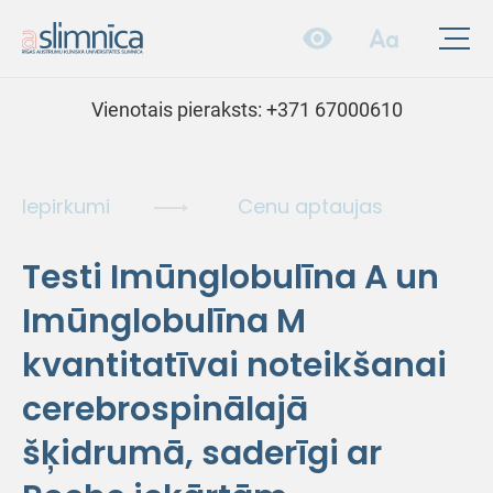
Vienotais pieraksts:
+371 67000610
Iepirkumi
Cenu aptaujas
Testi Imūnglobulīna A un
Imūnglobulīna M
kvantitatīvai noteikšanai
cerebrospinālajā
šķidrumā, saderīgi ar