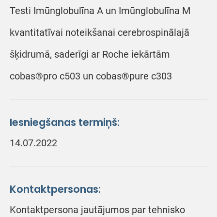
Testi Imūnglobulīna A un Imūnglobulīna M
kvantitatīvai noteikšanai cerebrospinālajā
šķidrumā, saderīgi ar Roche iekārtām
cobas®pro c503 un cobas®pure c303
Iesniegšanas termiņš:
14.07.2022
Kontaktpersonas:
Kontaktpersona jautājumos par tehnisko