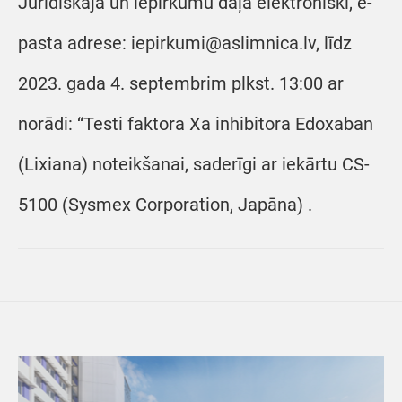
Juridiskajā un iepirkumu daļā elektroniski, e-
pasta adrese: iepirkumi@aslimnica.lv, līdz
2023. gada 4. septembrim plkst. 13:00 ar
norādi: “Testi faktora Xa inhibitora Edoxaban
(Lixiana) noteikšanai, saderīgi ar iekārtu CS-
5100 (Sysmex Corporation, Japāna) .