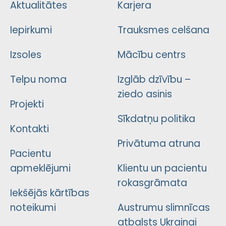
Aktualitātes
Karjera
Iepirkumi
Trauksmes celšana
Izsoles
Mācību centrs
Telpu noma
Izglāb dzīvību –
ziedo asinis
Projekti
Sīkdatņu politika
Kontakti
Privātuma atruna
Pacientu
apmeklējumi
Klientu un pacientu
rokasgrāmata
Iekšējās kārtības
noteikumi
Austrumu slimnīcas
atbalsts Ukrainai