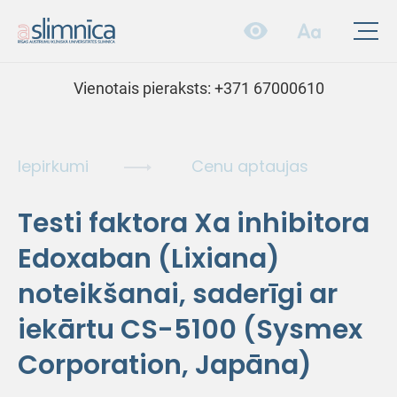
Vienotais pieraksts:
+371 67000610
Iepirkumi
Cenu aptaujas
Testi faktora Xa inhibitora
Edoxaban (Lixiana)
noteikšanai, saderīgi ar
iekārtu CS-5100 (Sysmex
Corporation, Japāna)