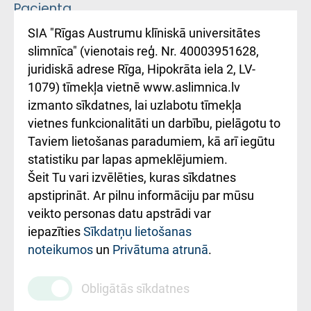
Pacienta
atsauksmju/sūdzību
Підтримка Східної
SIA "Rīgas Austrumu klīniskā universitātes
iesniegšanas
лікарні та співпраця з
slimnīca" (vienotais reģ. Nr. 40003951628,
kārtība
Україною
juridiskā adrese Rīga, Hipokrāta iela 2, LV-
1079) tīmekļa vietnē www.aslimnica.lv
Kā pie mums nokļūt
izmanto sīkdatnes, lai uzlabotu tīmekļa
vietnes funkcionalitāti un darbību, pielāgotu to
Rēķinu apmaksas
Taviem lietošanas paradumiem, kā arī iegūtu
ceļvedis
statistiku par lapas apmeklējumiem.
Šeit Tu vari izvēlēties, kuras sīkdatnes
Rekvizīti un
apstiprināt. Ar pilnu informāciju par mūsu
ārstniecības
veikto personas datu apstrādi var
iestādes kods
iepazīties
Sīkdatņu lietošanas
noteikumos
un
Privātuma atrunā
.
010000234
Maksas
Obligātās sīkdatnes
pakalpojumu