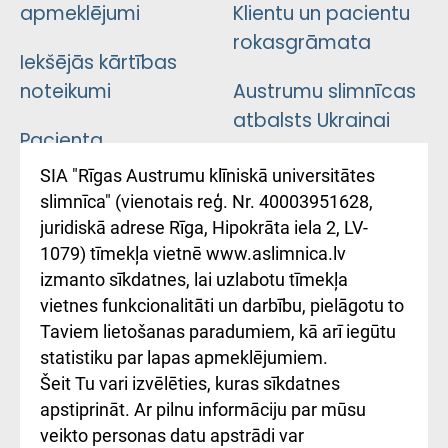
apmeklējumi
Klientu un pacientu
rokasgrāmata
Iekšējās kārtības
noteikumi
Austrumu slimnīcas
atbalsts Ukrainai
Pacienta
atsauksmju/sūdzību
Підтримка Східної
SIA "Rīgas Austrumu klīniskā universitātes
iesniegšanas
лікарні та співпраця з
slimnīca" (vienotais reģ. Nr. 40003951628,
kārtība
Україною
juridiskā adrese Rīga, Hipokrāta iela 2, LV-
1079) tīmekļa vietnē www.aslimnica.lv
Kā pie mums nokļūt
izmanto sīkdatnes, lai uzlabotu tīmekļa
vietnes funkcionalitāti un darbību, pielāgotu to
Rēķinu apmaksas
Taviem lietošanas paradumiem, kā arī iegūtu
ceļvedis
statistiku par lapas apmeklējumiem.
Šeit Tu vari izvēlēties, kuras sīkdatnes
Rekvizīti un
apstiprināt. Ar pilnu informāciju par mūsu
ārstniecības
veikto personas datu apstrādi var