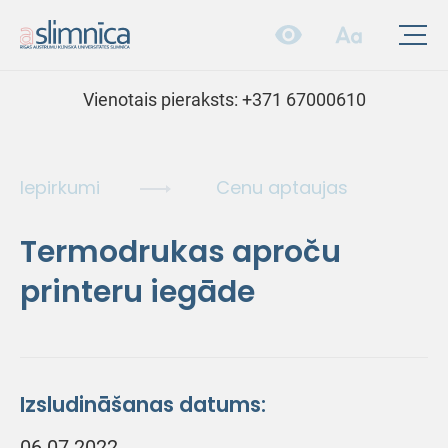
Vienotais pieraksts:
+371 67000610
Iepirkumi
Cenu aptaujas
Termodrukas aproču
printeru iegāde
Izsludināšanas datums:
06.07.2022