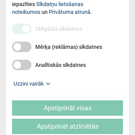
iestādes kods
iepazīties
Sīkdatņu lietošanas
noteikumos
un
Privātuma atrunā
.
010000234
Maksas
Obligātās sīkdatnes
pakalpojumu
cenrādis
Mērķa (reklāmas) sīkdatnes
Analītiskās sīkdatnes
Uz sākumu
Uzzini vairāk
Rīgas Austrumu klīniskā universitātes
© SIA "Rīgas Austrumu klīniskā universitātes
slimnīca, turpmāk – Pārzinis, sīkdatņu
Apstiprināt visas
slimnīca"
izmantošanas politikas mērķis ir sniegt
fiziskajai personai/klientam – informāciju par
Apstiprināt atzīmētās
sīkdatņu izmantošanas nosacījumiem.
Mājas lapas izstrāde: