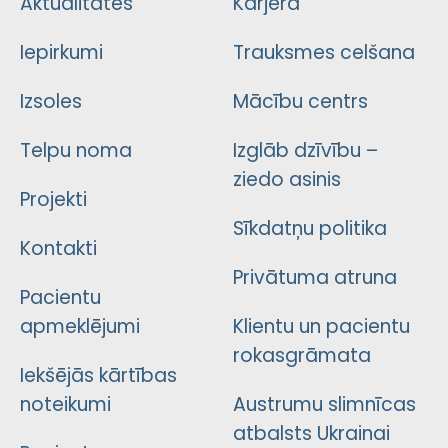
Aktualitātes
Karjera
Iepirkumi
Trauksmes celšana
Izsoles
Mācību centrs
Telpu noma
Izglāb dzīvību –
ziedo asinis
Projekti
Sīkdatņu politika
Kontakti
Privātuma atruna
Pacientu
apmeklējumi
Klientu un pacientu
rokasgrāmata
Iekšējās kārtības
noteikumi
Austrumu slimnīcas
atbalsts Ukrainai