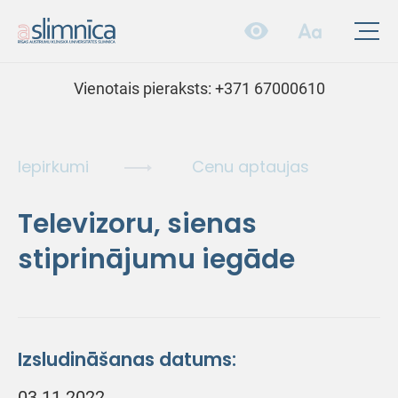
Vienotais pieraksts:
+371 67000610
Iepirkumi
Cenu aptaujas
Televizoru, sienas
stiprinājumu iegāde
Izsludināšanas datums:
03.11.2022