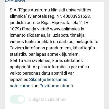
Pacienta
atsauksmju/sūdzību
Підтримка Східної
SIA "Rīgas Austrumu klīniskā universitātes
iesniegšanas
лікарні та співпраця з
slimnīca" (vienotais reģ. Nr. 40003951628,
kārtība
Україною
juridiskā adrese Rīga, Hipokrāta iela 2, LV-
1079) tīmekļa vietnē www.aslimnica.lv
Kā pie mums nokļūt
izmanto sīkdatnes, lai uzlabotu tīmekļa
vietnes funkcionalitāti un darbību, pielāgotu to
Rēķinu apmaksas
Taviem lietošanas paradumiem, kā arī iegūtu
ceļvedis
statistiku par lapas apmeklējumiem.
Šeit Tu vari izvēlēties, kuras sīkdatnes
Rekvizīti un
apstiprināt. Ar pilnu informāciju par mūsu
ārstniecības
veikto personas datu apstrādi var
iestādes kods
iepazīties
Sīkdatņu lietošanas
noteikumos
un
Privātuma atrunā
.
010000234
Maksas
Obligātās sīkdatnes
pakalpojumu