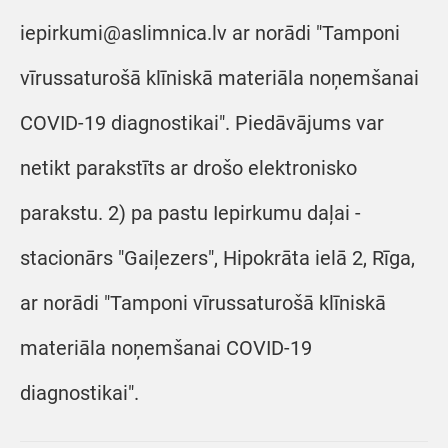
iepirkumi@aslimnica.lv ar norādi "Tamponi
vīrussaturošā klīniskā materiāla noņemšanai
COVID-19 diagnostikai". Piedāvājums var
netikt parakstīts ar drošo elektronisko
parakstu. 2) pa pastu Iepirkumu daļai -
stacionārs "Gaiļezers", Hipokrāta ielā 2, Rīga,
ar norādi "Tamponi vīrussaturošā klīniskā
materiāla noņemšanai COVID-19
diagnostikai".