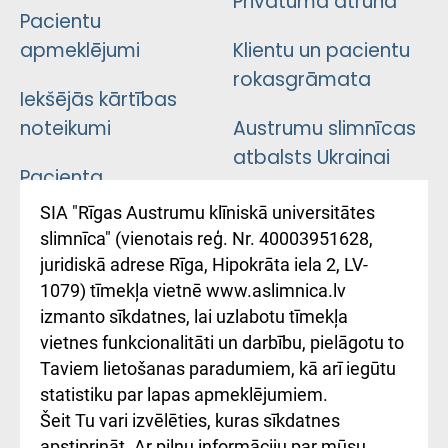
Privātuma atruna
Pacientu
apmeklējumi
Klientu un pacientu
rokasgrāmata
Iekšējās kārtības
noteikumi
Austrumu slimnīcas
atbalsts Ukrainai
Pacienta
atsauksmju/sūdzību
Підтримка Східної
SIA "Rīgas Austrumu klīniskā universitātes
iesniegšanas
лікарні та співпраця з
slimnīca" (vienotais reģ. Nr. 40003951628,
kārtība
Україною
juridiskā adrese Rīga, Hipokrāta iela 2, LV-
1079) tīmekļa vietnē www.aslimnica.lv
Kā pie mums nokļūt
izmanto sīkdatnes, lai uzlabotu tīmekļa
vietnes funkcionalitāti un darbību, pielāgotu to
Rēķinu apmaksas
Taviem lietošanas paradumiem, kā arī iegūtu
ceļvedis
statistiku par lapas apmeklējumiem.
Šeit Tu vari izvēlēties, kuras sīkdatnes
Rekvizīti un
apstiprināt. Ar pilnu informāciju par mūsu