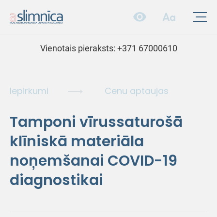
Vienotais pieraksts:
+371 67000610
Iepirkumi
Cenu aptaujas
Tamponi vīrussaturošā
klīniskā materiāla
noņemšanai COVID-19
diagnostikai