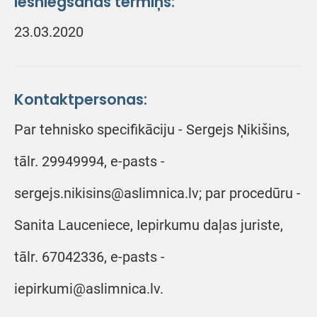
Iesniegšanas termiņš:
23.03.2020
Kontaktpersonas:
Par tehnisko specifikāciju - Sergejs Ņikišins,
tālr. 29949994, e-pasts -
sergejs.nikisins@aslimnica.lv; par procedūru -
Sanita Lauceniece, Iepirkumu daļas juriste,
tālr. 67042336, e-pasts -
iepirkumi@aslimnica.lv.