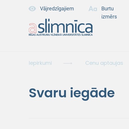
Vājredzīgajiem
Burtu
izmērs
Iepirkumi
Cenu aptaujas
Svaru iegāde