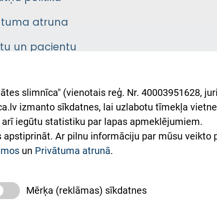
ātuma atruna
ntu un pacientu
asgrāmata
rumu slimnīcas
ātes slimnīca" (vienotais reģ. Nr. 40003951628, juri
lsts Ukrainai
.lv izmanto sīkdatnes, lai uzlabotu tīmekļa vietnes
arī iegūtu statistiku par lapas apmeklējumiem.
римка Східної лікарні
es apstiprināt. Ar pilnu informāciju par mūsu veikto
півпраця з Україною
kumos
un
Privātuma atrunā
.
Mērķa (reklāmas) sīkdatnes