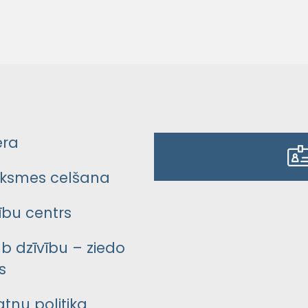
era
ksmes celšana
bu centrs
āb dzīvību – ziedo
s
atņu politika