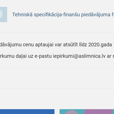
Tehniskā specifikācija-finanšu piedāvājuma 
dāvājumu cenu aptaujai var atsūtīt līdz 2020.gada 
irkumu daļai uz e-pastu iepirkumi@aslimnica.lv ar 