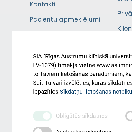
Kontakti
Priv
Pacientu apmeklējumi
Klie
Iekšējās kārtības
rok
noteikumi
Aust
SIA "Rīgas Austrumu klīniskā universit
Pacienta
atba
LV-1079) tīmekļa vietnē www.aslimnica
atsauksmju/sūdzību
to Taviem lietošanas paradumiem, kā 
iesniegšanas kārtība
Підт
Šeit Tu vari izvēlēties, kuras sīkdatn
та с
Kā pie mums nokļūt
iepazīties
Sīkdatņu lietošanas notei
Rēķinu apmaksas
ceļvedis
Obligātās sīkdatnes
Rekvizīti un ārstniecības