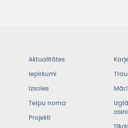
Aktualitātes
Karj
Iepirkumi
Trau
Izsoles
Mācī
Telpu noma
Izgl
asini
Projekti
Sīkd