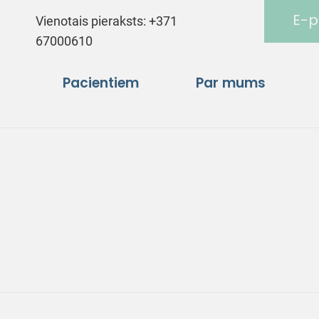
E-p
Vienotais pieraksts:
+371
67000610
Pacientiem
Par mums