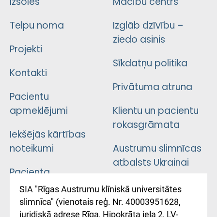
Izsoles
Mācību centrs
Telpu noma
Izglāb dzīvību –
ziedo asinis
Projekti
Sīkdatņu politika
Kontakti
Privātuma atruna
Pacientu
apmeklējumi
Klientu un pacientu
rokasgrāmata
Iekšējās kārtības
noteikumi
Austrumu slimnīcas
atbalsts Ukrainai
Pacienta
atsauksmju/sūdzību
Підтримка Східної
SIA "Rīgas Austrumu klīniskā universitātes
iesniegšanas
лікарні та співпраця з
slimnīca" (vienotais reģ. Nr. 40003951628,
kārtība
Україною
juridiskā adrese Rīga, Hipokrāta iela 2, LV-