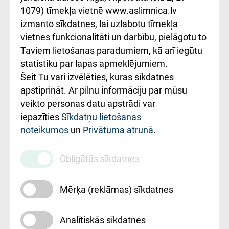
1079) tīmekļa vietnē www.aslimnica.lv
Kā pie mums nokļūt
izmanto sīkdatnes, lai uzlabotu tīmekļa
vietnes funkcionalitāti un darbību, pielāgotu to
Rēķinu apmaksas
Taviem lietošanas paradumiem, kā arī iegūtu
ceļvedis
statistiku par lapas apmeklējumiem.
Šeit Tu vari izvēlēties, kuras sīkdatnes
Rekvizīti un
apstiprināt. Ar pilnu informāciju par mūsu
ārstniecības
veikto personas datu apstrādi var
iestādes kods
iepazīties
Sīkdatņu lietošanas
noteikumos
un
Privātuma atrunā
.
010000234
Maksas
Obligātās sīkdatnes
pakalpojumu
cenrādis
Mērķa (reklāmas) sīkdatnes
Analītiskās sīkdatnes