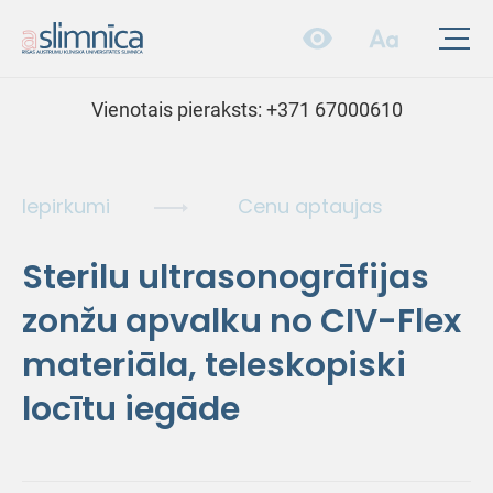
Vienotais pieraksts:
+371 67000610
Iepirkumi
Cenu aptaujas
Sterilu ultrasonogrāfijas
zonžu apvalku no CIV-Flex
materiāla, teleskopiski
locītu iegāde