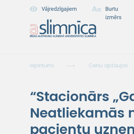
Vājredzīgajiem
Burtu
izmērs
Iepirkumi
Cenu aptaujas
“Stacionārs „Ga
Neatliekamās 
pacientu uzņem