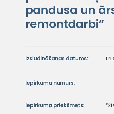
pandusa un ār
remontdarbi”
Izsludināšanas datums:
01.
Iepirkuma numurs:
Iepirkuma priekšmets:
“St