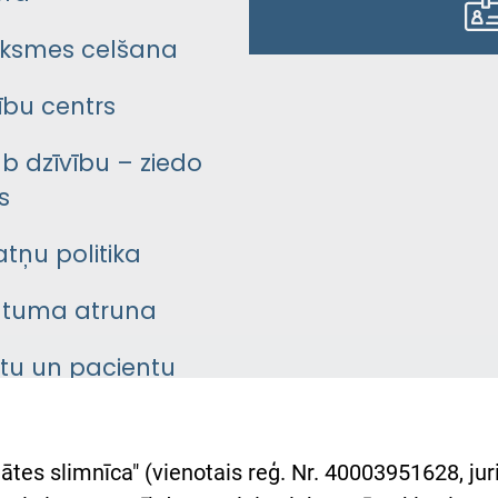
ksmes celšana
bu centrs
āb dzīvību – ziedo
s
atņu politika
ātuma atruna
ntu un pacientu
asgrāmata
rumu slimnīcas
ātes slimnīca" (vienotais reģ. Nr. 40003951628, juri
lsts Ukrainai