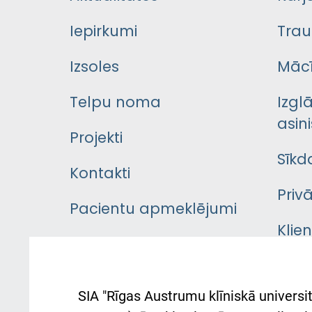
Iepirkumi
Trau
Izsoles
Mācī
Telpu noma
Izgl
asini
Projekti
Sīkd
Kontakti
Priv
Pacientu apmeklējumi
Klie
Iekšējās kārtības
rok
noteikumi
Aust
SIA "Rīgas Austrumu klīniskā universit
Pacienta
atba