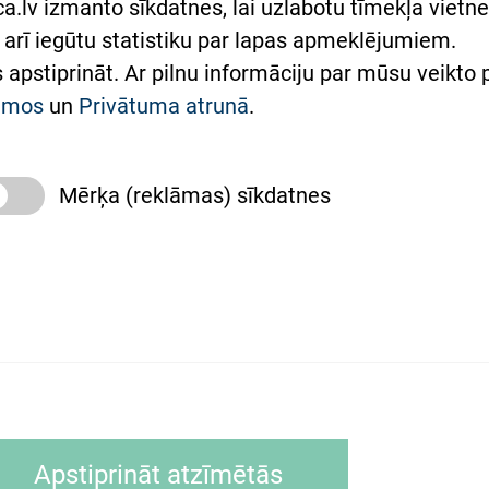
.lv izmanto sīkdatnes, lai uzlabotu tīmekļa vietnes
arī iegūtu statistiku par lapas apmeklējumiem.
римка Східної лікарні
es apstiprināt. Ar pilnu informāciju par mūsu veikto
півпраця з Україною
kumos
un
Privātuma atrunā
.
Mērķa (reklāmas) sīkdatnes
slimnīca, turpmāk – Pārzinis, sīkdatņu izmantošanas
 sīkdatņu izmantošanas nosacījumiem.
as tīmekļa pārlūkprogramma (piemēram, Internet, Ex
Apstiprināt atzīmētās