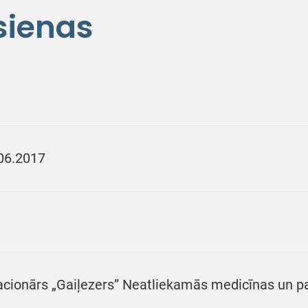
sienas
06.2017
acionārs „Gaiļezers” Neatliekamās medicīnas un 