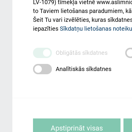
LV-1079) tīmekļa vietnē www.aslimnica
atsauksmju/sūdzību
to Taviem lietošanas paradumiem, kā 
iesniegšanas kārtība
Підт
Šeit Tu vari izvēlēties, kuras sīkdatn
та с
Kā pie mums nokļūt
iepazīties
Sīkdatņu lietošanas notei
Rēķinu apmaksas
ceļvedis
Obligātās sīkdatnes
Rekvizīti un ārstniecības
Analītiskās sīkdatnes
iestādes kods 010000234
Maksas pakalpojumu
cenrādis
Rīgas Austrumu klīniskā universitātes 
personai/klientam – informāciju par
Sīkdatnes ir mazas teksta datnes, kur
Apstiprināt visas