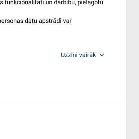
 funkcionalitāti un darbību, pielāgotu
 personas datu apstrādi var
Uzzini vairāk
 politikas mērķis ir sniegt fiziskajai
plorer, Firexox, Safari u.c.) saglabā