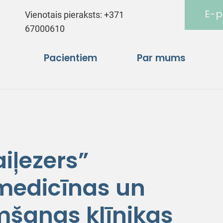
E-p
Vienotais pieraksts:
+371
67000610
Pacientiem
Par mums
iļezers”
medicīnas un
šanas klīnikas