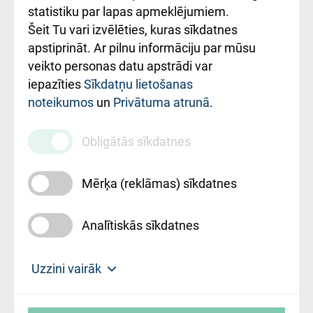
ceļvedis
statistiku par lapas apmeklējumiem.
Šeit Tu vari izvēlēties, kuras sīkdatnes
Rekvizīti un
apstiprināt. Ar pilnu informāciju par mūsu
ārstniecības
veikto personas datu apstrādi var
iestādes kods
iepazīties
Sīkdatņu lietošanas
noteikumos
un
Privātuma atrunā
.
010000234
Maksas
Obligātās sīkdatnes
pakalpojumu
cenrādis
Mērķa (reklāmas) sīkdatnes
Analītiskās sīkdatnes
Uz sākumu
Uzzini vairāk
Rīgas Austrumu klīniskā universitātes