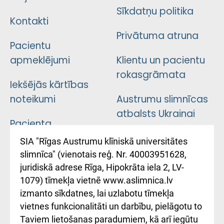
Sīkdatņu politika
Kontakti
Privātuma atruna
Pacientu
apmeklējumi
Klientu un pacientu
rokasgrāmata
Iekšējās kārtības
noteikumi
Austrumu slimnīcas
atbalsts Ukrainai
Pacienta
atsauksmju/sūdzību
Підтримка Східної
SIA "Rīgas Austrumu klīniskā universitātes
iesniegšanas
лікарні та співпраця з
slimnīca" (vienotais reģ. Nr. 40003951628,
kārtība
Україною
juridiskā adrese Rīga, Hipokrāta iela 2, LV-
1079) tīmekļa vietnē www.aslimnica.lv
Kā pie mums nokļūt
izmanto sīkdatnes, lai uzlabotu tīmekļa
vietnes funkcionalitāti un darbību, pielāgotu to
Rēķinu apmaksas
Taviem lietošanas paradumiem, kā arī iegūtu