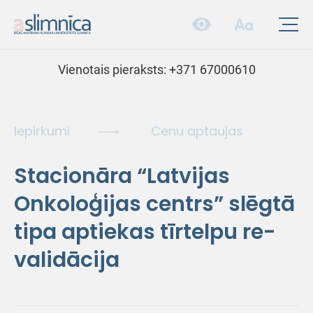
Vienotais pieraksts:
+371 67000610
Iepirkumi
Cenu aptaujas
Stacionāra “Latvijas
Onkoloģijas centrs” slēgtā
tipa aptiekas tīrtelpu re-
validācija