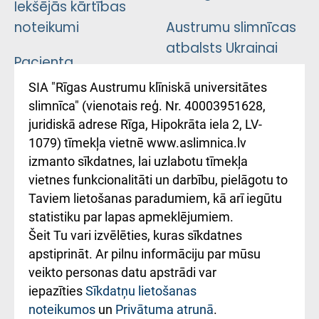
Iekšējās kārtības
noteikumi
Austrumu slimnīcas
atbalsts Ukrainai
Pacienta
atsauksmju/sūdzību
Підтримка Східної
SIA "Rīgas Austrumu klīniskā universitātes
iesniegšanas
лікарні та співпраця з
slimnīca" (vienotais reģ. Nr. 40003951628,
kārtība
Україною
juridiskā adrese Rīga, Hipokrāta iela 2, LV-
1079) tīmekļa vietnē www.aslimnica.lv
Kā pie mums nokļūt
izmanto sīkdatnes, lai uzlabotu tīmekļa
vietnes funkcionalitāti un darbību, pielāgotu to
Rēķinu apmaksas
Taviem lietošanas paradumiem, kā arī iegūtu
ceļvedis
statistiku par lapas apmeklējumiem.
Šeit Tu vari izvēlēties, kuras sīkdatnes
Rekvizīti un
apstiprināt. Ar pilnu informāciju par mūsu
ārstniecības
veikto personas datu apstrādi var
iestādes kods
iepazīties
Sīkdatņu lietošanas
noteikumos
un
Privātuma atrunā
.
010000234