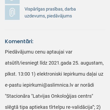
Vispārīgas prasības, darba
uzdevums, piedāvājums
Komentāri:
Piedāvājumu cenu aptaujai var
atsūtīt/iesniegt līdz 2021.gada 25. augustam,
plkst. 13:00 1) elektroniski Iepirkumu daļai uz
e-pastu iepirkumi@aslimnica.lv ar norādi
"Stacionāra "Latvijas Onkoloģijas centrs"
slēgtā tipa aptiekas tīrtelpu re-validācija”; 2)