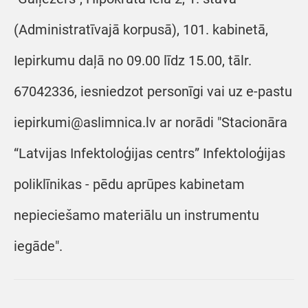
(Administratīvajā korpusā), 101. kabinetā,
Iepirkumu daļā no 09.00 līdz 15.00, tālr.
67042336, iesniedzot personīgi vai uz e-pastu
iepirkumi@aslimnica.lv ar norādi "Stacionāra
“Latvijas Infektoloģijas centrs” Infektoloģijas
poliklīnikas - pēdu aprūpes kabinetam
nepieciešamo materiālu un instrumentu
iegāde".