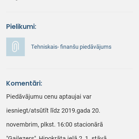
Pielikumi:
Tehniskais- finanšu piedāvājums
Komentāri:
Piedāvājumu cenu aptaujai var
iesniegt/atsūtīt līdz 2019.gada 20.
novembrim, plkst. 16:00 stacionārā
"Gaiļezers", Hipokrāta ielā 2, 1. stāvā