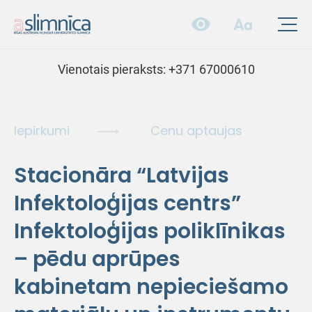
Vienotais pieraksts:
+371 67000610
Iepirkumi
Cenu aptaujas
Stacionāra “Latvijas
Infektoloģijas centrs”
Infektoloģijas poliklīnikas
– pēdu aprūpes
kabinetam nepieciešamo