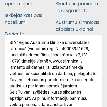
apmeklējumi
Klientu un pacientu
rokasgrāmata
Iekšējās kārtības
noteikumi
Austrumu slimnīcas
atbalsts Ukrainai
Pacienta
atsauksmju/sūdzību
Підтримка Східної
SIA "Rīgas Austrumu klīniskā universitātes
iesniegšanas
лікарні та співпраця з
slimnīca" (vienotais reģ. Nr. 40003951628,
kārtība
Україною
juridiskā adrese Rīga, Hipokrāta iela 2, LV-
1079) tīmekļa vietnē www.aslimnica.lv
Kā pie mums nokļūt
izmanto sīkdatnes, lai uzlabotu tīmekļa
vietnes funkcionalitāti un darbību, pielāgotu to
Rēķinu apmaksas
Taviem lietošanas paradumiem, kā arī iegūtu
ceļvedis
statistiku par lapas apmeklējumiem.
Šeit Tu vari izvēlēties, kuras sīkdatnes
Rekvizīti un
apstiprināt. Ar pilnu informāciju par mūsu
ārstniecības
veikto personas datu apstrādi var