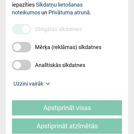
iestādes kods
iepazīties
Sīkdatņu lietošanas
noteikumos
un
Privātuma atrunā
.
010000234
Maksas
Obligātās sīkdatnes
pakalpojumu
cenrādis
Mērķa (reklāmas) sīkdatnes
Analītiskās sīkdatnes
Uz sākumu
Uzzini vairāk
Rīgas Austrumu klīniskā universitātes
© SIA "Rīgas Austrumu klīniskā universitātes
slimnīca, turpmāk – Pārzinis, sīkdatņu
Apstiprināt visas
slimnīca"
izmantošanas politikas mērķis ir sniegt
fiziskajai personai/klientam – informāciju par
Apstiprināt atzīmētās
sīkdatņu izmantošanas nosacījumiem.
Mājas lapas izstrāde: