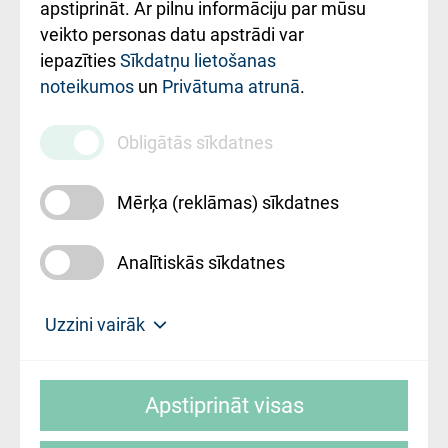
Rekvizīti un
apstiprināt. Ar pilnu informāciju par mūsu
ārstniecības
veikto personas datu apstrādi var
iestādes kods
iepazīties
Sīkdatņu lietošanas
noteikumos
un
Privātuma atrunā
.
010000234
Maksas
Obligātās sīkdatnes
pakalpojumu
cenrādis
Mērķa (reklāmas) sīkdatnes
Analītiskās sīkdatnes
Uz sākumu
Uzzini vairāk
Rīgas Austrumu klīniskā universitātes
© SIA "Rīgas Austrumu klīniskā universitātes
slimnīca, turpmāk – Pārzinis, sīkdatņu
Apstiprināt visas
slimnīca"
izmantošanas politikas mērķis ir sniegt