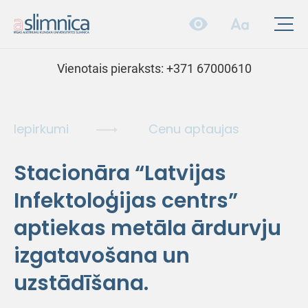
Vienotais pieraksts:
+371 67000610
Iepirkumi
Cenu aptaujas
Stacionāra “Latvijas
Infektoloģijas centrs”
aptiekas metāla ārdurvju
izgatavošana un
uzstādīšana.