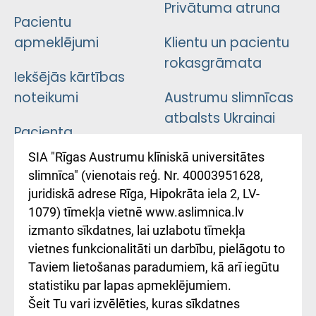
Privātuma atruna
Pacientu
apmeklējumi
Klientu un pacientu
rokasgrāmata
Iekšējās kārtības
noteikumi
Austrumu slimnīcas
atbalsts Ukrainai
Pacienta
atsauksmju/sūdzību
Підтримка Східної
SIA "Rīgas Austrumu klīniskā universitātes
iesniegšanas
лікарні та співпраця з
slimnīca" (vienotais reģ. Nr. 40003951628,
kārtība
Україною
juridiskā adrese Rīga, Hipokrāta iela 2, LV-
1079) tīmekļa vietnē www.aslimnica.lv
Kā pie mums nokļūt
izmanto sīkdatnes, lai uzlabotu tīmekļa
vietnes funkcionalitāti un darbību, pielāgotu to
Rēķinu apmaksas
Taviem lietošanas paradumiem, kā arī iegūtu
ceļvedis
statistiku par lapas apmeklējumiem.
Šeit Tu vari izvēlēties, kuras sīkdatnes