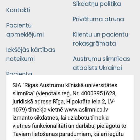
Sīkdatņu politika
Kontakti
Privātuma atruna
Pacientu
apmeklējumi
Klientu un pacientu
rokasgrāmata
Iekšējās kārtības
noteikumi
Austrumu slimnīcas
atbalsts Ukrainai
Pacienta
atsauksmju/sūdzību
Підтримка Східної
SIA "Rīgas Austrumu klīniskā universitātes
iesniegšanas
лікарні та співпраця з
slimnīca" (vienotais reģ. Nr. 40003951628,
kārtība
Україною
juridiskā adrese Rīga, Hipokrāta iela 2, LV-
1079) tīmekļa vietnē www.aslimnica.lv
Kā pie mums nokļūt
izmanto sīkdatnes, lai uzlabotu tīmekļa
vietnes funkcionalitāti un darbību, pielāgotu to
Rēķinu apmaksas
Taviem lietošanas paradumiem, kā arī iegūtu