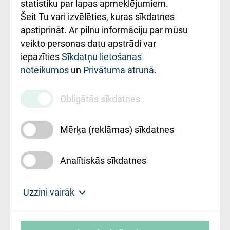
ceļvedis
statistiku par lapas apmeklējumiem.
Šeit Tu vari izvēlēties, kuras sīkdatnes
Rekvizīti un
apstiprināt. Ar pilnu informāciju par mūsu
ārstniecības
veikto personas datu apstrādi var
iestādes kods
iepazīties
Sīkdatņu lietošanas
noteikumos
un
Privātuma atrunā
.
010000234
Maksas
Obligātās sīkdatnes
pakalpojumu
cenrādis
Mērķa (reklāmas) sīkdatnes
Analītiskās sīkdatnes
Uz sākumu
Uzzini vairāk
Rīgas Austrumu klīniskā universitātes
© SIA "Rīgas Austrumu klīniskā universitātes