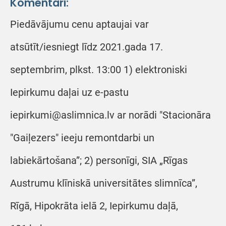
Komentāri:
Piedāvājumu cenu aptaujai var
atsūtīt/iesniegt līdz 2021.gada 17.
septembrim, plkst. 13:00 1) elektroniski
Iepirkumu daļai uz e-pastu
iepirkumi@aslimnica.lv ar norādi "Stacionāra
"Gaiļezers" ieeju remontdarbi un
labiekārtošana”; 2) personīgi, SIA „Rīgas
Austrumu klīniskā universitātes slimnīca”,
Rīgā, Hipokrāta ielā 2, Iepirkumu daļā,