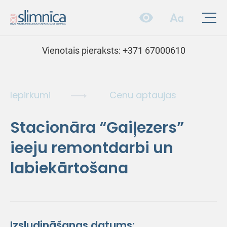
Vienotais pieraksts:
+371 67000610
Iepirkumi
Cenu aptaujas
Stacionāra “Gaiļezers”
ieeju remontdarbi un
labiekārtošana
Izsludināšanas datums: