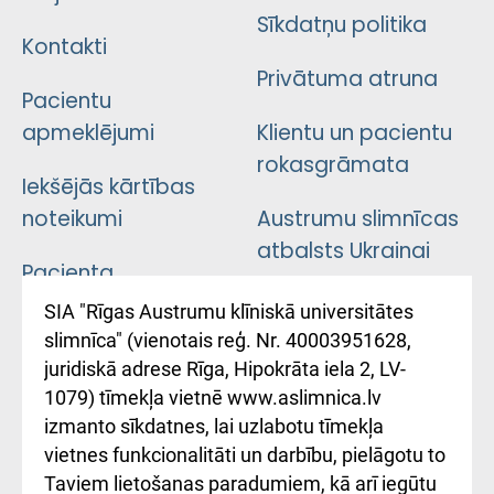
Sīkdatņu politika
Kontakti
Privātuma atruna
Pacientu
apmeklējumi
Klientu un pacientu
rokasgrāmata
Iekšējās kārtības
noteikumi
Austrumu slimnīcas
atbalsts Ukrainai
Pacienta
atsauksmju/sūdzību
Підтримка Східної
SIA "Rīgas Austrumu klīniskā universitātes
iesniegšanas
лікарні та співпраця з
slimnīca" (vienotais reģ. Nr. 40003951628,
kārtība
Україною
juridiskā adrese Rīga, Hipokrāta iela 2, LV-
1079) tīmekļa vietnē www.aslimnica.lv
Kā pie mums nokļūt
izmanto sīkdatnes, lai uzlabotu tīmekļa
vietnes funkcionalitāti un darbību, pielāgotu to
Rēķinu apmaksas
Taviem lietošanas paradumiem, kā arī iegūtu