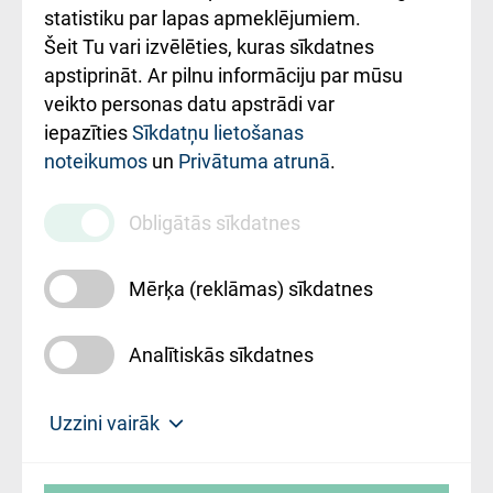
ceļvedis
statistiku par lapas apmeklējumiem.
Šeit Tu vari izvēlēties, kuras sīkdatnes
Rekvizīti un
apstiprināt. Ar pilnu informāciju par mūsu
ārstniecības
veikto personas datu apstrādi var
iestādes kods
iepazīties
Sīkdatņu lietošanas
noteikumos
un
Privātuma atrunā
.
010000234
Maksas
Obligātās sīkdatnes
pakalpojumu
cenrādis
Mērķa (reklāmas) sīkdatnes
Analītiskās sīkdatnes
Uz sākumu
Uzzini vairāk
Rīgas Austrumu klīniskā universitātes