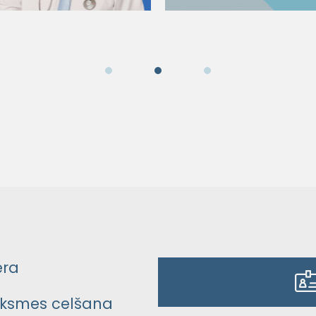
era
ksmes celšana