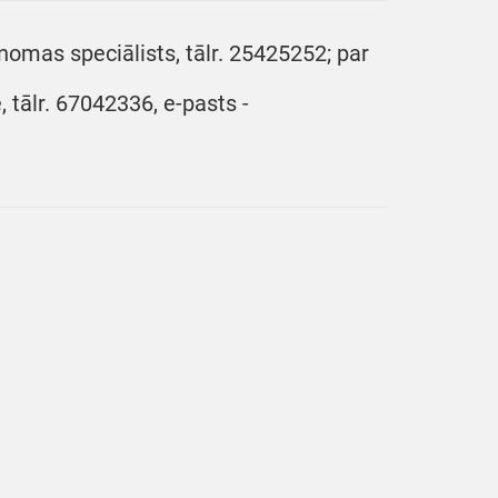
nomas speciālists, tālr. 25425252; par
 tālr. 67042336, e-pasts -