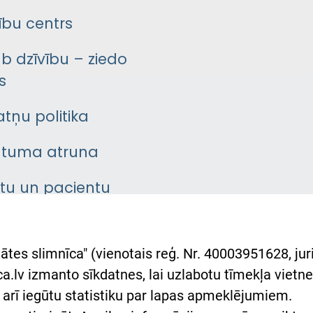
bu centrs
āb dzīvību – ziedo
s
atņu politika
ātuma atruna
ntu un pacientu
asgrāmata
rumu slimnīcas
ātes slimnīca" (vienotais reģ. Nr. 40003951628, juri
lsts Ukrainai
.lv izmanto sīkdatnes, lai uzlabotu tīmekļa vietnes
arī iegūtu statistiku par lapas apmeklējumiem.
римка Східної лікарні