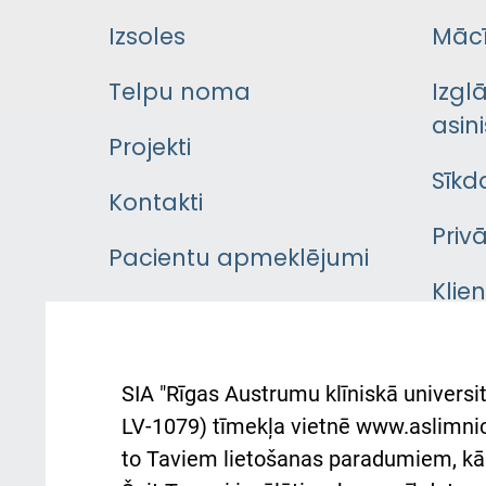
Izsoles
Mācī
Telpu noma
Izgl
asini
Projekti
Sīkd
Kontakti
Priv
Pacientu apmeklējumi
Klie
Iekšējās kārtības
rok
noteikumi
Aust
SIA "Rīgas Austrumu klīniskā universit
Pacienta
atba
LV-1079) tīmekļa vietnē www.aslimnica
atsauksmju/sūdzību
to Taviem lietošanas paradumiem, kā 
iesniegšanas kārtība
Підт