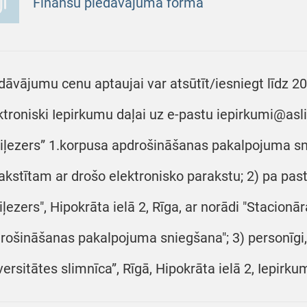
Finanšu piedāvājuma forma
dāvājumu cenu aptaujai var atsūtīt/iesniegt līdz 20
ktroniski Iepirkumu daļai uz e-pastu iepirkumi@asli
iļezers” 1.korpusa apdrošināšanas pakalpojuma s
akstītam ar drošo elektronisko parakstu; 2) pa past
iļezers", Hipokrāta ielā 2, Rīga, ar norādi "Stacionā
rošināšanas pakalpojuma sniegšana"; 3) personīgi,
versitātes slimnīca”, Rīgā, Hipokrāta ielā 2, Iepirku