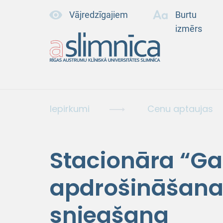
Vājredzīgajiem
Burtu
izmērs
Iepirkumi
Cenu aptaujas
Stacionāra “Gai
apdrošināšana
sniegšana