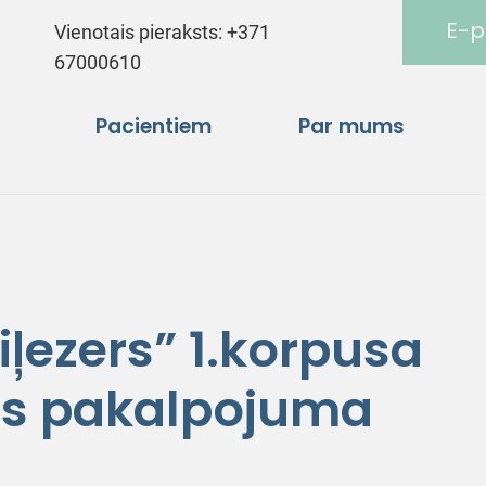
E-p
Vienotais pieraksts:
+371
67000610
Pacientiem
Par mums
ļezers” 1.korpusa
s pakalpojuma