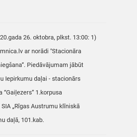
20.gada 26. oktobra, plkst. 13:00: 1)
mnica.lv ar norādi "Stacionāra
niegšana”. Piedāvājumam jābūt
u Iepirkumu daļai - stacionārs
ra “Gaiļezers” 1.korpusa
 SIA „Rīgas Austrumu klīniskā
mu daļā, 101.kab.