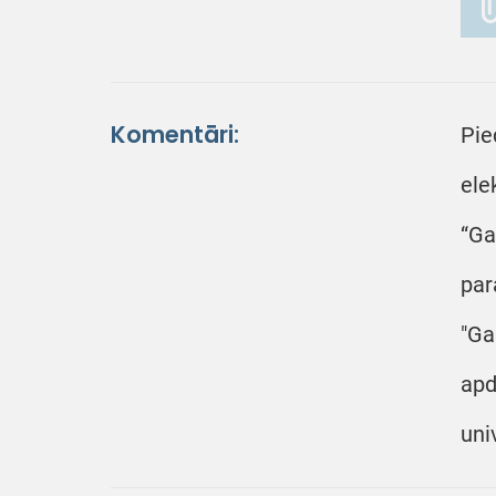
Komentāri:
Pie
ele
“Ga
par
"Ga
apd
uni