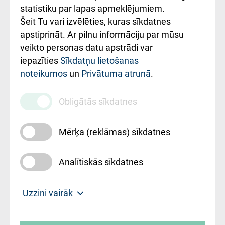
ceļvedis
statistiku par lapas apmeklējumiem.
Šeit Tu vari izvēlēties, kuras sīkdatnes
Rekvizīti un
apstiprināt. Ar pilnu informāciju par mūsu
ārstniecības
veikto personas datu apstrādi var
iestādes kods
iepazīties
Sīkdatņu lietošanas
noteikumos
un
Privātuma atrunā
.
010000234
Maksas
Obligātās sīkdatnes
pakalpojumu
cenrādis
Mērķa (reklāmas) sīkdatnes
Analītiskās sīkdatnes
Uz sākumu
Uzzini vairāk
Rīgas Austrumu klīniskā universitātes