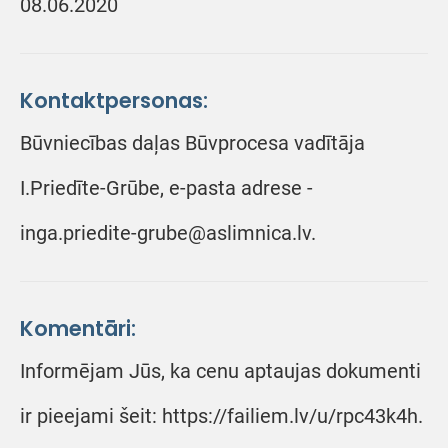
08.06.2020
Kontaktpersonas:
Būvniecības daļas Būvprocesa vadītāja
I.Priedīte-Grūbe, e-pasta adrese -
inga.priedite-grube@aslimnica.lv.
Komentāri:
Informējam Jūs, ka cenu aptaujas dokumenti
ir pieejami šeit: https://failiem.lv/u/rpc43k4h.