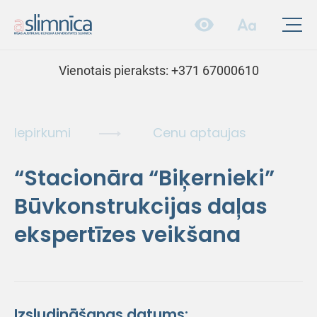
Vienotais pieraksts:
+371 67000610
Iepirkumi
Cenu aptaujas
“Stacionāra “Biķernieki”
Būvkonstrukcijas daļas
ekspertīzes veikšana
Izsludināšanas datums: