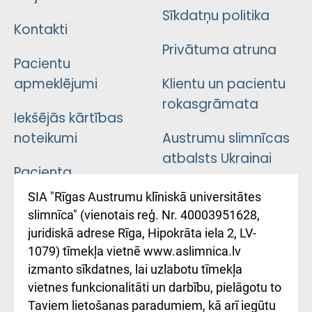
Sīkdatņu politika
Kontakti
Privātuma atruna
Pacientu
apmeklējumi
Klientu un pacientu
rokasgrāmata
Iekšējās kārtības
noteikumi
Austrumu slimnīcas
atbalsts Ukrainai
Pacienta
atsauksmju/sūdzību
Підтримка Східної
SIA "Rīgas Austrumu klīniskā universitātes
iesniegšanas
лікарні та співпраця з
slimnīca" (vienotais reģ. Nr. 40003951628,
kārtība
Україною
juridiskā adrese Rīga, Hipokrāta iela 2, LV-
1079) tīmekļa vietnē www.aslimnica.lv
Kā pie mums nokļūt
izmanto sīkdatnes, lai uzlabotu tīmekļa
vietnes funkcionalitāti un darbību, pielāgotu to
Rēķinu apmaksas
Taviem lietošanas paradumiem, kā arī iegūtu