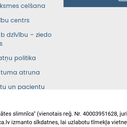
ksmes celšana
bu centrs
āb dzīvību – ziedo
s
atņu politika
ātuma atruna
ntu un pacientu
asgrāmata
rumu slimnīcas
ātes slimnīca" (vienotais reģ. Nr. 40003951628, juri
lsts Ukrainai
.lv izmanto sīkdatnes, lai uzlabotu tīmekļa vietnes