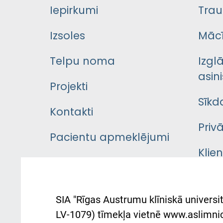
Iepirkumi
Trau
Izsoles
Mācī
Telpu noma
Izgl
asini
Projekti
Sīkd
Kontakti
Priv
Pacientu apmeklējumi
Klie
Iekšējās kārtības
rok
noteikumi
Aust
SIA "Rīgas Austrumu klīniskā universit
Pacienta
atba
LV-1079) tīmekļa vietnē www.aslimnica
atsauksmju/sūdzību