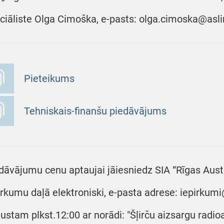
ciāliste Olga Cimoška, e-pasts: olga.cimoska@asli
Pieteikums
Tehniskais-finanšu piedāvājums
dāvājumu cenu aptaujai jāiesniedz SIA “Rīgas Austr
irkumu daļā elektroniski, e-pasta adrese: iepirkumi
ustam plkst.12:00 ar norādi: "Šļirču aizsargu radio