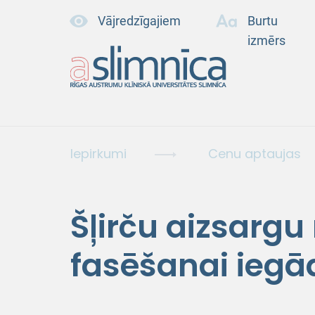
Vājredzīgajiem
Burtu
izmērs
Iepirkumi
Cenu aptaujas
Šļirču aizsargu
fasēšanai iegā