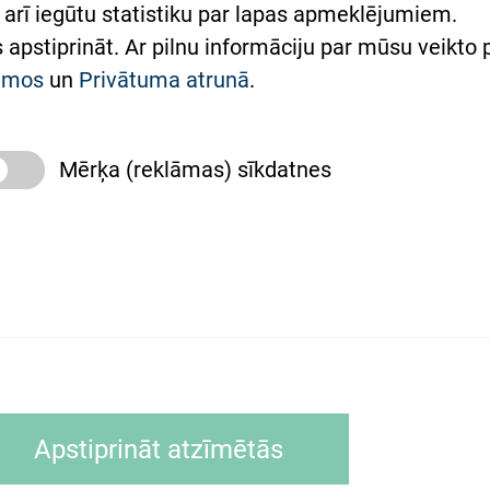
arī iegūtu statistiku par lapas apmeklējumiem.
римка Східної лікарні
es apstiprināt. Ar pilnu informāciju par mūsu veikto
півпраця з Україною
kumos
un
Privātuma atrunā
.
Mērķa (reklāmas) sīkdatnes
slimnīca, turpmāk – Pārzinis, sīkdatņu izmantošanas
 sīkdatņu izmantošanas nosacījumiem.
as tīmekļa pārlūkprogramma (piemēram, Internet, Ex
Apstiprināt atzīmētās
ālrunī, planšetē) brīdī, kad lietotājs apmeklē tīmekļa