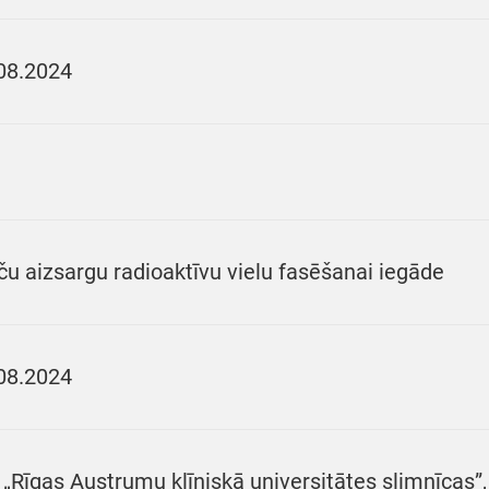
08.2024
rču aizsargu radioaktīvu vielu fasēšanai iegāde
08.2024
 „Rīgas Austrumu klīniskā universitātes slimnīcas”