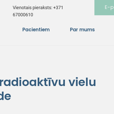
E-p
Vienotais pieraksts:
+371
67000610
Pacientiem
Par mums
 radioaktīvu vielu
de