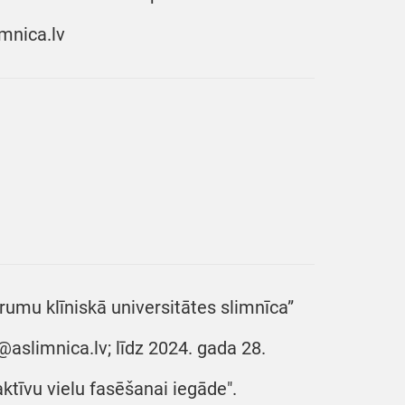
mnica.lv
umu klīniskā universitātes slimnīca”
@aslimnica.lv; līdz 2024. gada 28.
aktīvu vielu fasēšanai iegāde".