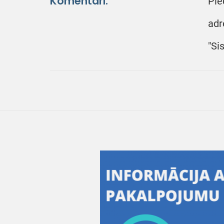
Komentāri:
Pie
adr
"Si