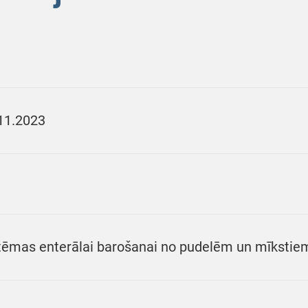
11.2023
tēmas enterālai barošanai no pudelēm un mīkstie