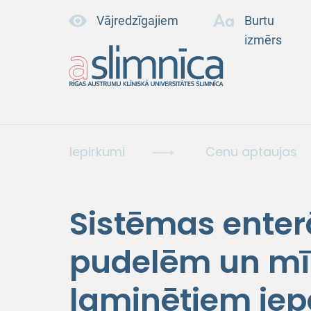
Vājredzīgajiem
Burtu
izmērs
Iepirkumi
Cenu aptaujas
Sistēmas enter
pudelēm un mī
laminētiem ie