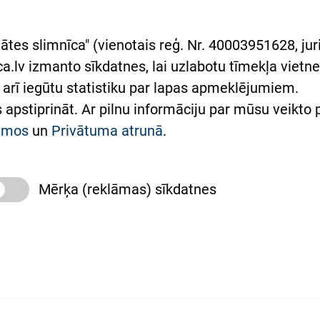
asgrāmata
rumu slimnīcas
ātes slimnīca" (vienotais reģ. Nr. 40003951628, juri
lsts Ukrainai
.lv izmanto sīkdatnes, lai uzlabotu tīmekļa vietnes
arī iegūtu statistiku par lapas apmeklējumiem.
римка Східної лікарні
es apstiprināt. Ar pilnu informāciju par mūsu veikto
півпраця з Україною
kumos
un
Privātuma atrunā
.
Mērķa (reklāmas) sīkdatnes
slimnīca, turpmāk – Pārzinis, sīkdatņu izmantošanas