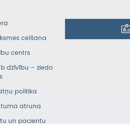
era
ksmes celšana
bu centrs
āb dzīvību – ziedo
s
atņu politika
ātuma atruna
ntu un pacientu