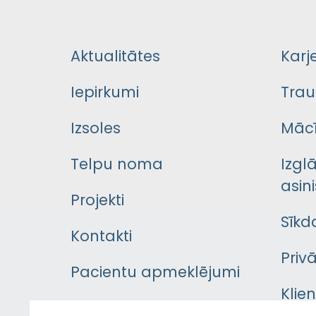
Aktualitātes
Karj
Iepirkumi
Trau
Izsoles
Mācī
Telpu noma
Izgl
asini
Projekti
Sīkd
Kontakti
Priv
Pacientu apmeklējumi
Klie
Iekšējās kārtības