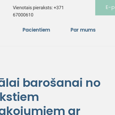
E-p
Vienotais pieraksts:
+371
67000610
Pacientiem
Par mums
ālai barošanai no
kstiem
pakojumiem ar