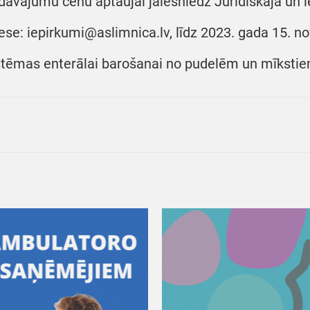
dāvājumu cenu aptaujai jāiesniedz Juridiskajā un i
ese: iepirkumi@aslimnica.lv, līdz 2023. gada 15. n
stēmas enterālai barošanai no pudelēm un mīkstie