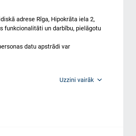
diskā adrese Rīga, Hipokrāta iela 2,
 funkcionalitāti un darbību, pielāgotu
 personas datu apstrādi var
Uzzini vairāk
 politikas mērķis ir sniegt fiziskajai