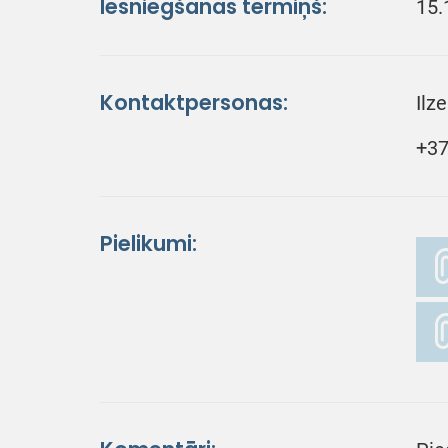
Iesniegšanas termiņš:
15.
Kontaktpersonas:
Ilz
+37
Pielikumi: