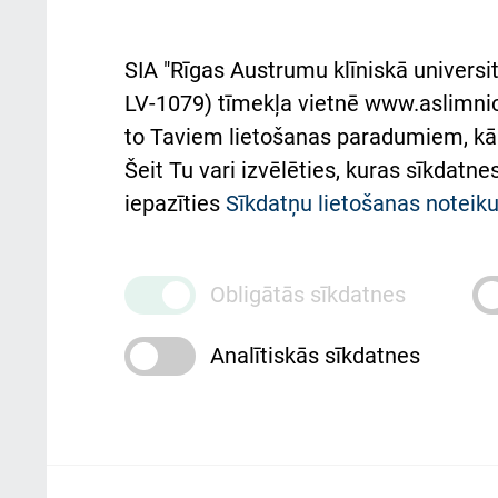
rok
noteikumi
Aust
SIA "Rīgas Austrumu klīniskā universit
Pacienta
atba
LV-1079) tīmekļa vietnē www.aslimnica
atsauksmju/sūdzību
to Taviem lietošanas paradumiem, kā 
iesniegšanas kārtība
Підт
Šeit Tu vari izvēlēties, kuras sīkdatn
та с
Kā pie mums nokļūt
iepazīties
Sīkdatņu lietošanas notei
Rēķinu apmaksas
ceļvedis
Obligātās sīkdatnes
Rekvizīti un ārstniecības
Analītiskās sīkdatnes
iestādes kods 010000234
Maksas pakalpojumu
cenrādis
Rīgas Austrumu klīniskā universitātes 