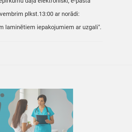
epirkumu daļā elektroniski, e-pasta
ovembrim plkst.13:00 ar norādi:
m laminētiem iepakojumiem ar uzgali".