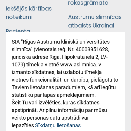
rokasgrāmata
Iekšējās kārtības
noteikumi
Austrumu slimnīcas
atbalsts Ukrainai
Pacienta
atsauksmju/sūdzību
Підтримка Східної
SIA "Rīgas Austrumu klīniskā universitātes
iesniegšanas
лікарні та співпраця з
slimnīca" (vienotais reģ. Nr. 40003951628,
kārtība
Україною
juridiskā adrese Rīga, Hipokrāta iela 2, LV-
1079) tīmekļa vietnē www.aslimnica.lv
Kā pie mums nokļūt
izmanto sīkdatnes, lai uzlabotu tīmekļa
vietnes funkcionalitāti un darbību, pielāgotu to
Rēķinu apmaksas
Taviem lietošanas paradumiem, kā arī iegūtu
ceļvedis
statistiku par lapas apmeklējumiem.
Šeit Tu vari izvēlēties, kuras sīkdatnes
Rekvizīti un
apstiprināt. Ar pilnu informāciju par mūsu
ārstniecības
veikto personas datu apstrādi var
iestādes kods
iepazīties
Sīkdatņu lietošanas