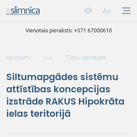
Vienotais pieraksts:
+371 67000610
Iepirkumi
Cenu aptaujas
Siltumapgādes sistēmu
attīstības koncepcijas
izstrāde RAKUS Hipokrāta
ielas teritorijā