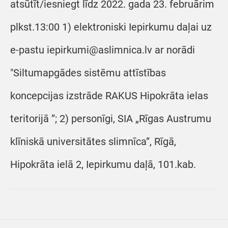
atsūtīt/iesniegt līdz 2022. gada 23. februārim
plkst.13:00 1) elektroniski Iepirkumu daļai uz
e-pastu iepirkumi@aslimnica.lv ar norādi
"Siltumapgādes sistēmu attīstības
koncepcijas izstrāde RAKUS Hipokrāta ielas
teritorijā ”; 2) personīgi, SIA „Rīgas Austrumu
klīniskā universitātes slimnīca”, Rīgā,
Hipokrāta ielā 2, Iepirkumu daļā, 101.kab.