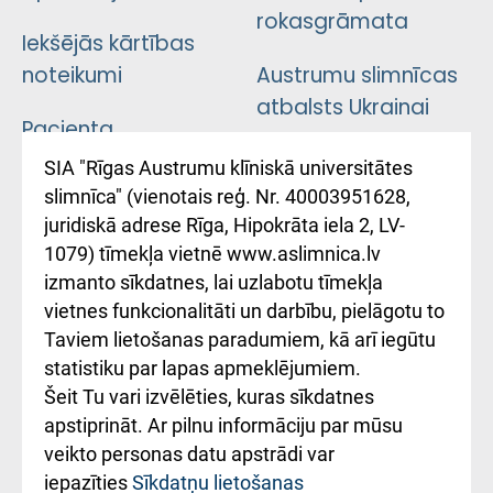
rokasgrāmata
Iekšējās kārtības
noteikumi
Austrumu slimnīcas
atbalsts Ukrainai
Pacienta
atsauksmju/sūdzību
Підтримка Східної
SIA "Rīgas Austrumu klīniskā universitātes
iesniegšanas
лікарні та співпраця з
slimnīca" (vienotais reģ. Nr. 40003951628,
kārtība
Україною
juridiskā adrese Rīga, Hipokrāta iela 2, LV-
1079) tīmekļa vietnē www.aslimnica.lv
Kā pie mums nokļūt
izmanto sīkdatnes, lai uzlabotu tīmekļa
vietnes funkcionalitāti un darbību, pielāgotu to
Rēķinu apmaksas
Taviem lietošanas paradumiem, kā arī iegūtu
ceļvedis
statistiku par lapas apmeklējumiem.
Šeit Tu vari izvēlēties, kuras sīkdatnes
Rekvizīti un
apstiprināt. Ar pilnu informāciju par mūsu
ārstniecības
veikto personas datu apstrādi var
iestādes kods
iepazīties
Sīkdatņu lietošanas