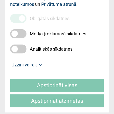
noteikumos
un
Privātuma atrunā
.
010000234
Maksas
Obligātās sīkdatnes
pakalpojumu
cenrādis
Mērķa (reklāmas) sīkdatnes
Analītiskās sīkdatnes
Uz sākumu
Uzzini vairāk
Rīgas Austrumu klīniskā universitātes
© SIA "Rīgas Austrumu klīniskā universitātes
slimnīca, turpmāk – Pārzinis, sīkdatņu
Apstiprināt visas
slimnīca"
izmantošanas politikas mērķis ir sniegt
fiziskajai personai/klientam – informāciju par
Apstiprināt atzīmētās
sīkdatņu izmantošanas nosacījumiem.
Mājas lapas izstrāde: