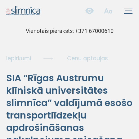
Vienotais pieraksts:
+371 67000610
Iepirkumi
Cenu aptaujas
SIA “Rīgas Austrumu
klīniskā universitātes
slimnīca” valdījumā esošo
transportlīdzekļu
apdrošināšanas