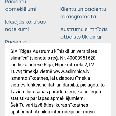
Pacientu
apmeklējumi
Klientu un pacientu
rokasgrāmata
Iekšējās kārtības
noteikumi
Austrumu slimnīcas
atbalsts Ukrainai
Pacienta
atsauksmju/sūdzību
Підтримка Східної
SIA "Rīgas Austrumu klīniskā universitātes
iesniegšanas
лікарні та співпраця з
slimnīca" (vienotais reģ. Nr. 40003951628,
kārtība
Україною
juridiskā adrese Rīga, Hipokrāta iela 2, LV-
1079) tīmekļa vietnē www.aslimnica.lv
Kā pie mums nokļūt
izmanto sīkdatnes, lai uzlabotu tīmekļa
vietnes funkcionalitāti un darbību, pielāgotu to
Rēķinu apmaksas
Taviem lietošanas paradumiem, kā arī iegūtu
ceļvedis
statistiku par lapas apmeklējumiem.
Šeit Tu vari izvēlēties, kuras sīkdatnes
Rekvizīti un
apstiprināt. Ar pilnu informāciju par mūsu