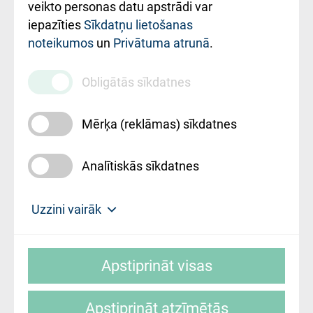
ārstniecības
veikto personas datu apstrādi var
iestādes kods
iepazīties
Sīkdatņu lietošanas
noteikumos
un
Privātuma atrunā
.
010000234
Maksas
Obligātās sīkdatnes
pakalpojumu
cenrādis
Mērķa (reklāmas) sīkdatnes
Analītiskās sīkdatnes
Uz sākumu
Uzzini vairāk
Rīgas Austrumu klīniskā universitātes
© SIA "Rīgas Austrumu klīniskā universitātes
slimnīca, turpmāk – Pārzinis, sīkdatņu
Apstiprināt visas
slimnīca"
izmantošanas politikas mērķis ir sniegt
fiziskajai personai/klientam – informāciju par
Apstiprināt atzīmētās