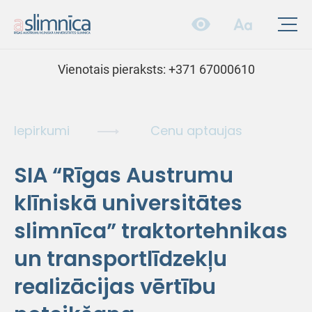
Vienotais pieraksts:
+371 67000610
Iepirkumi
Cenu aptaujas
SIA “Rīgas Austrumu
klīniskā universitātes
slimnīca” traktortehnikas
un transportlīdzekļu
realizācijas vērtību