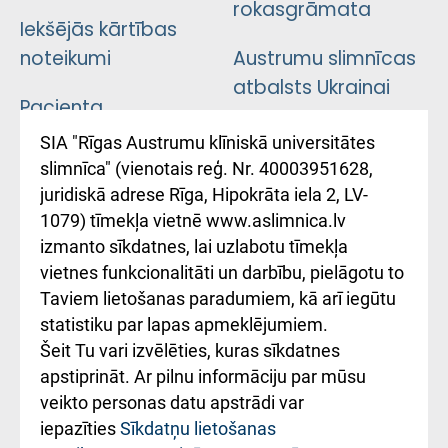
rokasgrāmata
Iekšējās kārtības
noteikumi
Austrumu slimnīcas
atbalsts Ukrainai
Pacienta
atsauksmju/sūdzību
Підтримка Східної
SIA "Rīgas Austrumu klīniskā universitātes
iesniegšanas
лікарні та співпраця з
slimnīca" (vienotais reģ. Nr. 40003951628,
kārtība
Україною
juridiskā adrese Rīga, Hipokrāta iela 2, LV-
1079) tīmekļa vietnē www.aslimnica.lv
Kā pie mums nokļūt
izmanto sīkdatnes, lai uzlabotu tīmekļa
vietnes funkcionalitāti un darbību, pielāgotu to
Rēķinu apmaksas
Taviem lietošanas paradumiem, kā arī iegūtu
ceļvedis
statistiku par lapas apmeklējumiem.
Šeit Tu vari izvēlēties, kuras sīkdatnes
Rekvizīti un
apstiprināt. Ar pilnu informāciju par mūsu
ārstniecības
veikto personas datu apstrādi var
iestādes kods
iepazīties
Sīkdatņu lietošanas