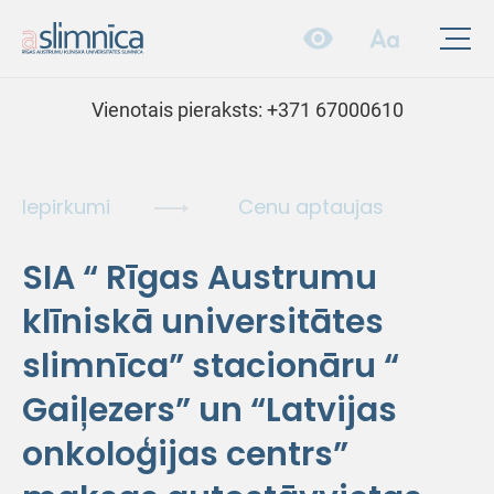
Vienotais pieraksts:
+371 67000610
Iepirkumi
Cenu aptaujas
SIA “ Rīgas Austrumu
klīniskā universitātes
slimnīca” stacionāru “
Gaiļezers” un “Latvijas
onkoloģijas centrs”