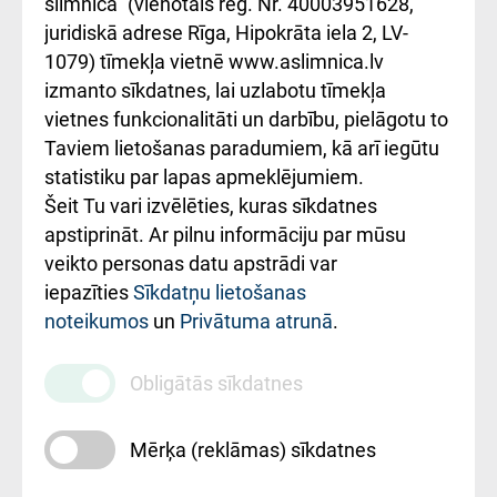
iesniegšanas
лікарні та співпраця з
slimnīca" (vienotais reģ. Nr. 40003951628,
kārtība
Україною
juridiskā adrese Rīga, Hipokrāta iela 2, LV-
1079) tīmekļa vietnē www.aslimnica.lv
Kā pie mums nokļūt
izmanto sīkdatnes, lai uzlabotu tīmekļa
vietnes funkcionalitāti un darbību, pielāgotu to
Rēķinu apmaksas
Taviem lietošanas paradumiem, kā arī iegūtu
ceļvedis
statistiku par lapas apmeklējumiem.
Šeit Tu vari izvēlēties, kuras sīkdatnes
Rekvizīti un
apstiprināt. Ar pilnu informāciju par mūsu
ārstniecības
veikto personas datu apstrādi var
iestādes kods
iepazīties
Sīkdatņu lietošanas
noteikumos
un
Privātuma atrunā
.
010000234
Maksas
Obligātās sīkdatnes
pakalpojumu
cenrādis
Mērķa (reklāmas) sīkdatnes