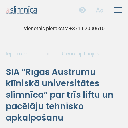
Vienotais pieraksts:
+371 67000610
Iepirkumi
Cenu aptaujas
SIA “Rīgas Austrumu
klīniskā universitātes
slimnīca” par trīs liftu un
pacēlāju tehnisko
apkalpošanu