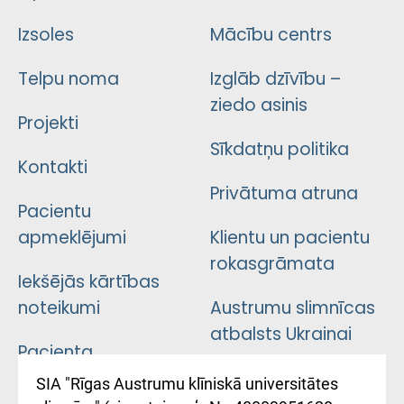
Izsoles
Mācību centrs
Telpu noma
Izglāb dzīvību –
ziedo asinis
Projekti
Sīkdatņu politika
Kontakti
Privātuma atruna
Pacientu
apmeklējumi
Klientu un pacientu
rokasgrāmata
Iekšējās kārtības
noteikumi
Austrumu slimnīcas
atbalsts Ukrainai
Pacienta
atsauksmju/sūdzību
Підтримка Східної
SIA "Rīgas Austrumu klīniskā universitātes