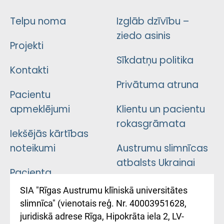
Telpu noma
Izglāb dzīvību –
ziedo asinis
Projekti
Sīkdatņu politika
Kontakti
Privātuma atruna
Pacientu
apmeklējumi
Klientu un pacientu
rokasgrāmata
Iekšējās kārtības
noteikumi
Austrumu slimnīcas
atbalsts Ukrainai
Pacienta
atsauksmju/sūdzību
Підтримка Східної
SIA "Rīgas Austrumu klīniskā universitātes
iesniegšanas
лікарні та співпраця з
slimnīca" (vienotais reģ. Nr. 40003951628,
kārtība
Україною
juridiskā adrese Rīga, Hipokrāta iela 2, LV-