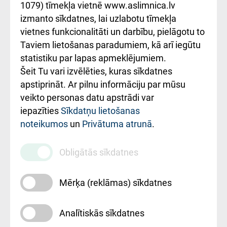
1079) tīmekļa vietnē www.aslimnica.lv
Kā pie mums nokļūt
izmanto sīkdatnes, lai uzlabotu tīmekļa
vietnes funkcionalitāti un darbību, pielāgotu to
Rēķinu apmaksas
Taviem lietošanas paradumiem, kā arī iegūtu
ceļvedis
statistiku par lapas apmeklējumiem.
Šeit Tu vari izvēlēties, kuras sīkdatnes
Rekvizīti un
apstiprināt. Ar pilnu informāciju par mūsu
ārstniecības
veikto personas datu apstrādi var
iestādes kods
iepazīties
Sīkdatņu lietošanas
noteikumos
un
Privātuma atrunā
.
010000234
Maksas
Obligātās sīkdatnes
pakalpojumu
cenrādis
Mērķa (reklāmas) sīkdatnes
Analītiskās sīkdatnes
Uz sākumu