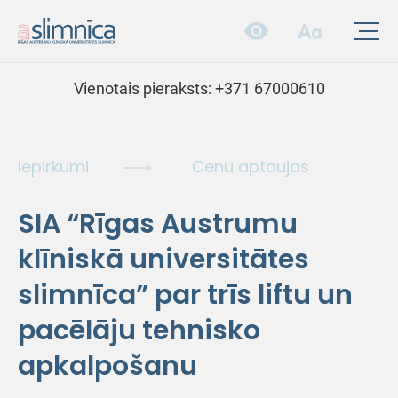
Vienotais pieraksts:
+371 67000610
Iepirkumi
Cenu aptaujas
SIA “Rīgas Austrumu
klīniskā universitātes
slimnīca” par trīs liftu un
pacēlāju tehnisko
apkalpošanu