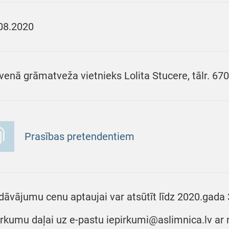
08.2020
venā grāmatveža vietnieks Lolita Stucere, tālr. 67
Prasības pretendentiem
dāvājumu cenu aptaujai var atsūtīt līdz 2020.gada 3
irkumu daļai uz e-pastu iepirkumi@aslimnica.lv ar 