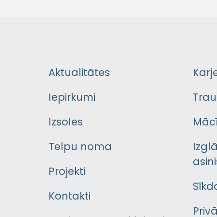
Aktualitātes
Karj
Iepirkumi
Trau
Izsoles
Mācī
Telpu noma
Izgl
asini
Projekti
Sīkd
Kontakti
Priv