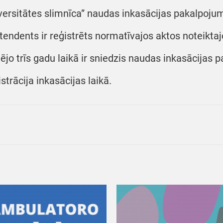
versitātes slimnīca” naudas inkasācijas pakalpoju
tendents ir reģistrēts normatīvajos aktos noteikta
ējo trīs gadu laikā ir sniedzis naudas inkasācijas 
istrācija inkasācijas laikā.