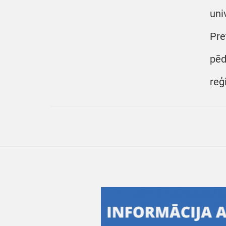
uni
Pre
pēd
reģ