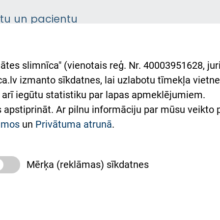
ntu un pacientu
asgrāmata
rumu slimnīcas
ātes slimnīca" (vienotais reģ. Nr. 40003951628, juri
lsts Ukrainai
.lv izmanto sīkdatnes, lai uzlabotu tīmekļa vietnes
arī iegūtu statistiku par lapas apmeklējumiem.
римка Східної лікарні
es apstiprināt. Ar pilnu informāciju par mūsu veikto
півпраця з Україною
kumos
un
Privātuma atrunā
.
Mērķa (reklāmas) sīkdatnes