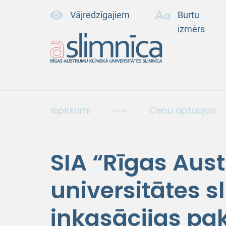
Vājredzīgajiem
Burtu
izmērs
Iepirkumi
Cenu aptaujas
SIA “Rīgas Aus
universitātes 
inkasācijas p