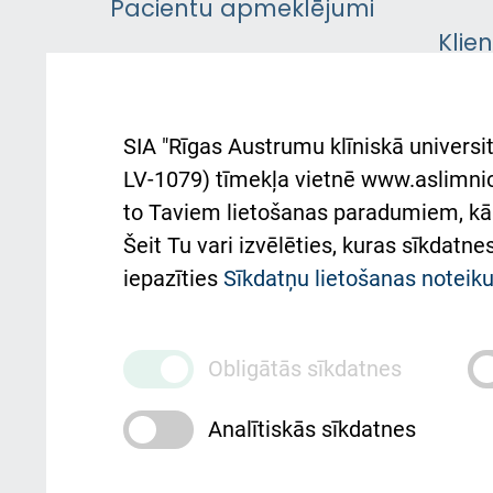
Pacientu apmeklējumi
Klie
Iekšējās kārtības
rok
noteikumi
Aust
SIA "Rīgas Austrumu klīniskā universit
Pacienta
atba
LV-1079) tīmekļa vietnē www.aslimnica
atsauksmju/sūdzību
to Taviem lietošanas paradumiem, kā 
iesniegšanas kārtība
Підт
Šeit Tu vari izvēlēties, kuras sīkdatn
та с
Kā pie mums nokļūt
iepazīties
Sīkdatņu lietošanas notei
Rēķinu apmaksas
ceļvedis
Obligātās sīkdatnes
Rekvizīti un ārstniecības
Analītiskās sīkdatnes
iestādes kods 010000234