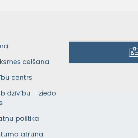
era
ksmes celšana
bu centrs
āb dzīvību – ziedo
s
atņu politika
ātuma atruna