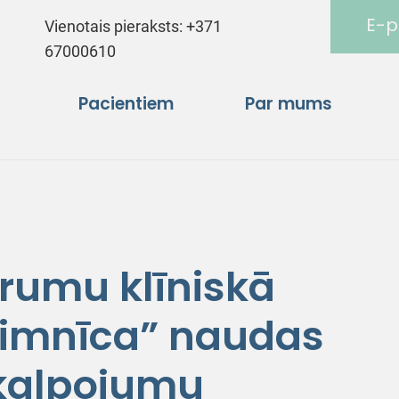
E-p
Vienotais pieraksts:
+371
67000610
Pacientiem
Par mums
trumu klīniskā
slimnīca” naudas
akalpojumu