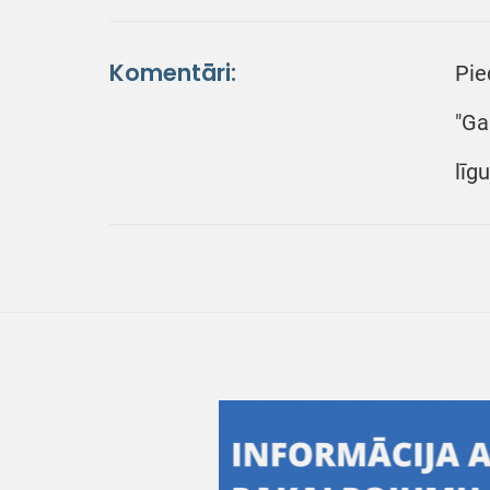
Komentāri:
Pie
"Ga
līg