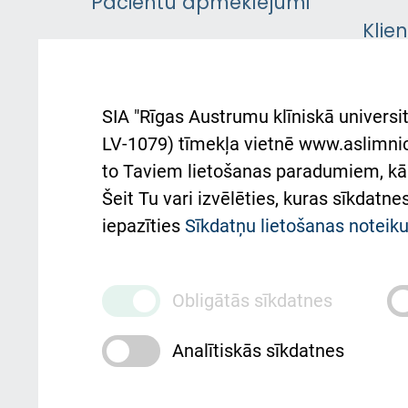
Pacientu apmeklējumi
Klie
Iekšējās kārtības
rok
noteikumi
Aust
SIA "Rīgas Austrumu klīniskā universit
Pacienta
atba
LV-1079) tīmekļa vietnē www.aslimnica
atsauksmju/sūdzību
to Taviem lietošanas paradumiem, kā 
iesniegšanas kārtība
Підт
Šeit Tu vari izvēlēties, kuras sīkdatn
та с
Kā pie mums nokļūt
iepazīties
Sīkdatņu lietošanas notei
Rēķinu apmaksas
ceļvedis
Obligātās sīkdatnes
Rekvizīti un ārstniecības
Analītiskās sīkdatnes
iestādes kods 010000234