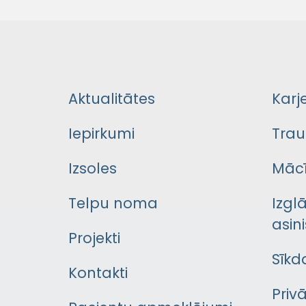
Aktualitātes
Karj
Iepirkumi
Trau
Izsoles
Mācī
Telpu noma
Izgl
asini
Projekti
Sīkd
Kontakti
Priv