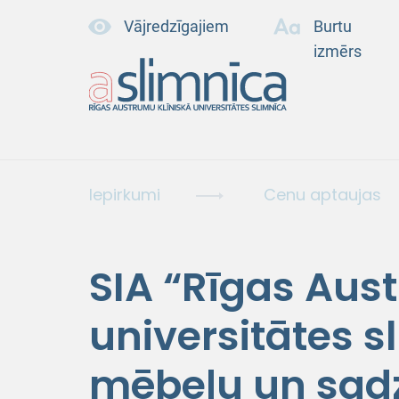
Vājredzīgajiem
Burtu
izmērs
Iepirkumi
Cenu aptaujas
SIA “Rīgas Aus
universitātes s
mēbeļu un sadz