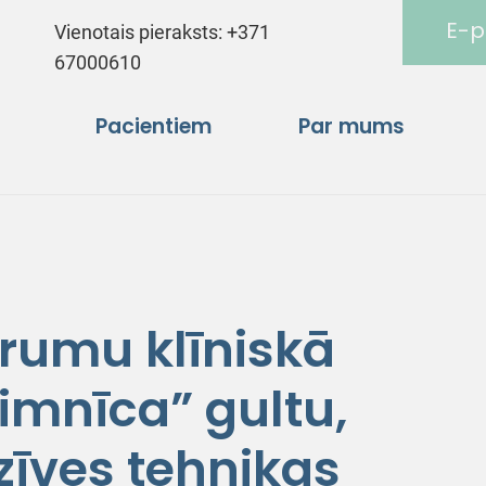
E-p
Vienotais pieraksts:
+371
67000610
Pacientiem
Par mums
trumu klīniskā
limnīca” gultu,
īves tehnikas