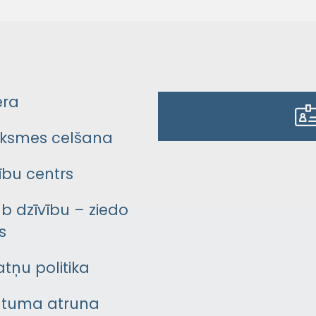
era
ksmes celšana
bu centrs
āb dzīvību – ziedo
s
atņu politika
ātuma atruna