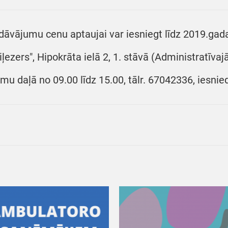
dāvājumu cenu aptaujai var iesniegt līdz 2019.gada
iļezers", Hipokrāta ielā 2, 1. stāvā (Administratīva
umu daļā no 09.00 līdz 15.00, tālr. 67042336, iesnie