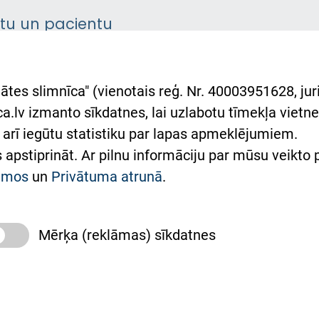
ntu un pacientu
asgrāmata
rumu slimnīcas
ātes slimnīca" (vienotais reģ. Nr. 40003951628, juri
lsts Ukrainai
.lv izmanto sīkdatnes, lai uzlabotu tīmekļa vietnes
arī iegūtu statistiku par lapas apmeklējumiem.
римка Східної лікарні
es apstiprināt. Ar pilnu informāciju par mūsu veikto
півпраця з Україною
kumos
un
Privātuma atrunā
.
Mērķa (reklāmas) sīkdatnes