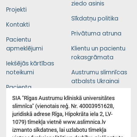
ziedo asinis
Projekti
Sīkdatņu politika
Kontakti
Privātuma atruna
Pacientu
apmeklējumi
Klientu un pacientu
rokasgrāmata
Iekšējās kārtības
noteikumi
Austrumu slimnīcas
atbalsts Ukrainai
Pacienta
atsauksmju/sūdzību
Підтримка Східної
SIA "Rīgas Austrumu klīniskā universitātes
iesniegšanas
лікарні та співпраця з
slimnīca" (vienotais reģ. Nr. 40003951628,
kārtība
Україною
juridiskā adrese Rīga, Hipokrāta iela 2, LV-
1079) tīmekļa vietnē www.aslimnica.lv
Kā pie mums nokļūt
izmanto sīkdatnes, lai uzlabotu tīmekļa