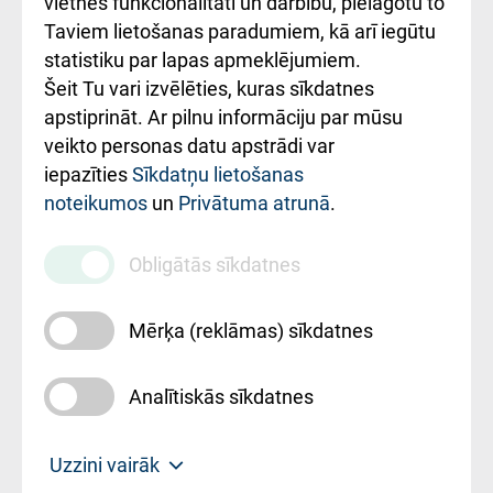
vietnes funkcionalitāti un darbību, pielāgotu to
Rēķinu apmaksas
Taviem lietošanas paradumiem, kā arī iegūtu
ceļvedis
statistiku par lapas apmeklējumiem.
Šeit Tu vari izvēlēties, kuras sīkdatnes
Rekvizīti un
apstiprināt. Ar pilnu informāciju par mūsu
ārstniecības
veikto personas datu apstrādi var
iestādes kods
iepazīties
Sīkdatņu lietošanas
noteikumos
un
Privātuma atrunā
.
010000234
Maksas
Obligātās sīkdatnes
pakalpojumu
cenrādis
Mērķa (reklāmas) sīkdatnes
Analītiskās sīkdatnes
Uz sākumu
Uzzini vairāk