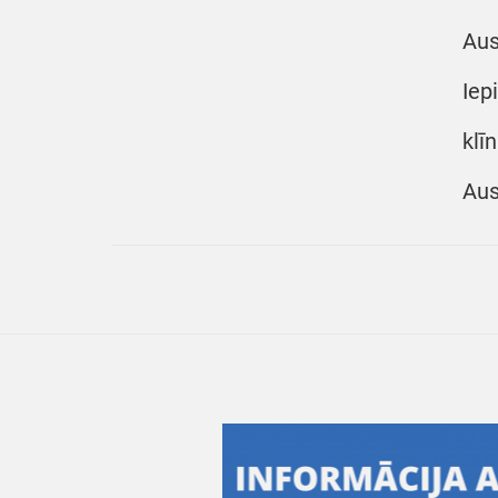
Aus
Iep
klī
Aus