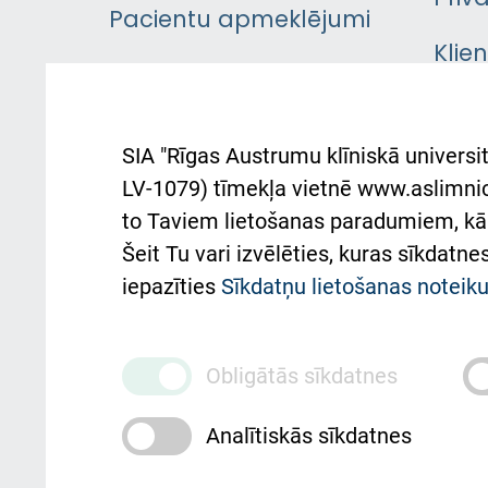
Pacientu apmeklējumi
Klie
Iekšējās kārtības
rok
noteikumi
Aust
SIA "Rīgas Austrumu klīniskā universit
Pacienta
atba
LV-1079) tīmekļa vietnē www.aslimnica
atsauksmju/sūdzību
to Taviem lietošanas paradumiem, kā 
iesniegšanas kārtība
Підт
Šeit Tu vari izvēlēties, kuras sīkdatn
та с
Kā pie mums nokļūt
iepazīties
Sīkdatņu lietošanas notei
Rēķinu apmaksas
ceļvedis
Obligātās sīkdatnes
Rekvizīti un ārstniecības
Analītiskās sīkdatnes
iestādes kods 010000234