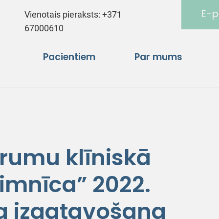
E-p
Vienotais pieraksts:
+371
67000610
Pacientiem
Par mums
trumu klīniskā
limnīca” 2022.
a izgatavošana