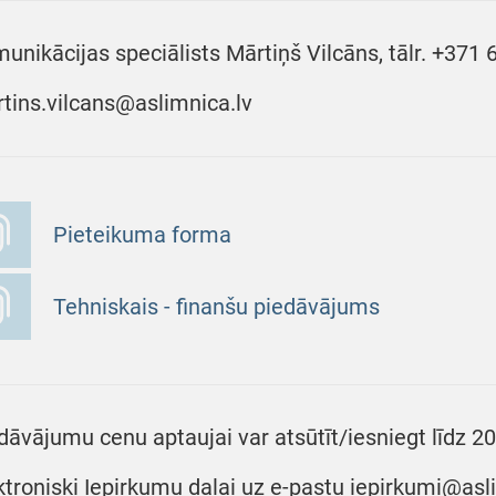
unikācijas speciālists Mārtiņš Vilcāns, tālr. +371 
tins.vilcans@aslimnica.lv
Pieteikuma forma
Tehniskais - finanšu piedāvājums
dāvājumu cenu aptaujai var atsūtīt/iesniegt līdz 2
ktroniski Iepirkumu daļai uz e-pastu iepirkumi@asli