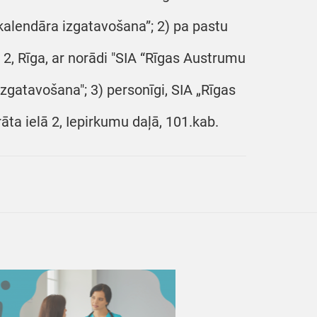
kalendāra izgatavošana”; 2) pa pastu
ā 2, Rīga, ar norādi "SIA “Rīgas Austrumu
izgatavošana"; 3) personīgi, SIA „Rīgas
āta ielā 2, Iepirkumu daļā, 101.kab.