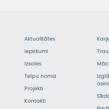
Aktualitātes
Karj
Iepirkumi
Trau
Izsoles
Mācī
Telpu noma
Izgl
asini
Projekti
Sīkd
Kontakti
Priv