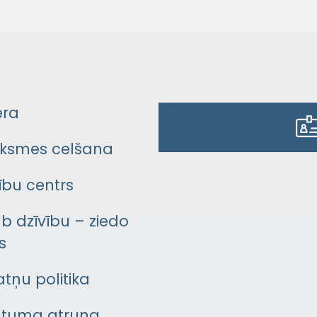
era
ksmes celšana
bu centrs
āb dzīvību – ziedo
s
atņu politika
ātuma atruna