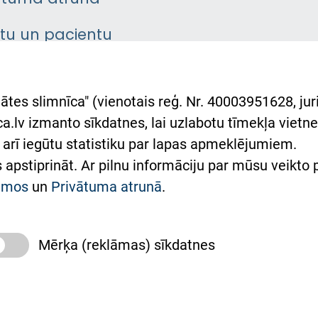
ntu un pacientu
asgrāmata
rumu slimnīcas
ātes slimnīca" (vienotais reģ. Nr. 40003951628, juri
lsts Ukrainai
.lv izmanto sīkdatnes, lai uzlabotu tīmekļa vietnes
arī iegūtu statistiku par lapas apmeklējumiem.
римка Східної лікарні
es apstiprināt. Ar pilnu informāciju par mūsu veikto
півпраця з Україною
kumos
un
Privātuma atrunā
.
Mērķa (reklāmas) sīkdatnes