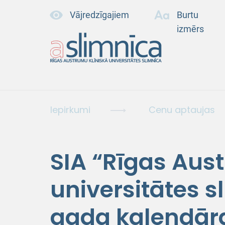
Vājredzīgajiem
Burtu
izmērs
Iepirkumi
Cenu aptaujas
SIA “Rīgas Aus
universitātes s
gada kalendār