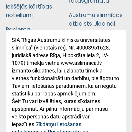
rokasgrāmata
Iekšējās kārtības
noteikumi
Austrumu slimnīcas
atbalsts Ukrainai
Pacienta
atsauksmju/sūdzību
Підтримка Східної
SIA "Rīgas Austrumu klīniskā universitātes
iesniegšanas
лікарні та співпраця з
slimnīca" (vienotais reģ. Nr. 40003951628,
kārtība
Україною
juridiskā adrese Rīga, Hipokrāta iela 2, LV-
1079) tīmekļa vietnē www.aslimnica.lv
Kā pie mums nokļūt
izmanto sīkdatnes, lai uzlabotu tīmekļa
vietnes funkcionalitāti un darbību, pielāgotu to
Rēķinu apmaksas
Taviem lietošanas paradumiem, kā arī iegūtu
ceļvedis
statistiku par lapas apmeklējumiem.
Šeit Tu vari izvēlēties, kuras sīkdatnes
Rekvizīti un
apstiprināt. Ar pilnu informāciju par mūsu
ārstniecības
veikto personas datu apstrādi var
iestādes kods
iepazīties
Sīkdatņu lietošanas
noteikumos
un
Privātuma atrunā
.