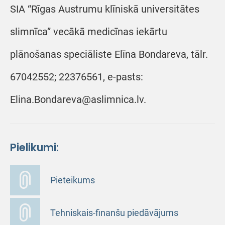
SIA “Rīgas Austrumu klīniskā universitātes
slimnīca” vecākā medicīnas iekārtu
plānošanas speciāliste Elīna Bondareva, tālr.
67042552; 22376561, e-pasts:
Elina.Bondareva@aslimnica.lv.
Pielikumi:
Pieteikums
Tehniskais-finanšu piedāvājums