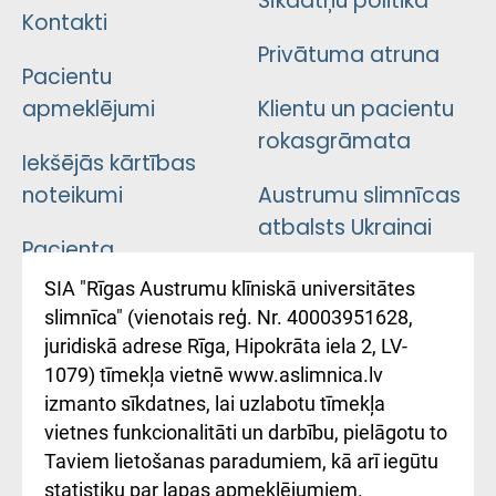
Sīkdatņu politika
Kontakti
Privātuma atruna
Pacientu
apmeklējumi
Klientu un pacientu
rokasgrāmata
Iekšējās kārtības
noteikumi
Austrumu slimnīcas
atbalsts Ukrainai
Pacienta
atsauksmju/sūdzību
Підтримка Східної
SIA "Rīgas Austrumu klīniskā universitātes
iesniegšanas
лікарні та співпраця з
slimnīca" (vienotais reģ. Nr. 40003951628,
kārtība
Україною
juridiskā adrese Rīga, Hipokrāta iela 2, LV-
1079) tīmekļa vietnē www.aslimnica.lv
Kā pie mums nokļūt
izmanto sīkdatnes, lai uzlabotu tīmekļa
vietnes funkcionalitāti un darbību, pielāgotu to
Rēķinu apmaksas
Taviem lietošanas paradumiem, kā arī iegūtu
ceļvedis
statistiku par lapas apmeklējumiem.