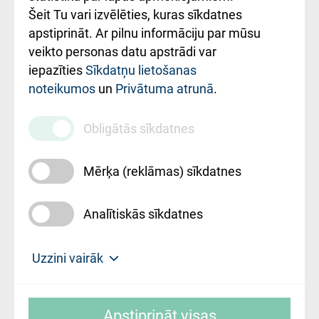
Šeit Tu vari izvēlēties, kuras sīkdatnes
Rekvizīti un
apstiprināt. Ar pilnu informāciju par mūsu
ārstniecības
veikto personas datu apstrādi var
iestādes kods
iepazīties
Sīkdatņu lietošanas
noteikumos
un
Privātuma atrunā
.
010000234
Maksas
Obligātās sīkdatnes
pakalpojumu
cenrādis
Mērķa (reklāmas) sīkdatnes
Analītiskās sīkdatnes
Uz sākumu
Uzzini vairāk
Rīgas Austrumu klīniskā universitātes
© SIA "Rīgas Austrumu klīniskā universitātes
slimnīca, turpmāk – Pārzinis, sīkdatņu
Apstiprināt visas