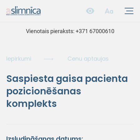
Vienotais pieraksts:
+371 67000610
Iepirkumi
Cenu aptaujas
Saspiesta gaisa pacienta
pozicionēšanas
komplekts
Izsludināšanas datums: