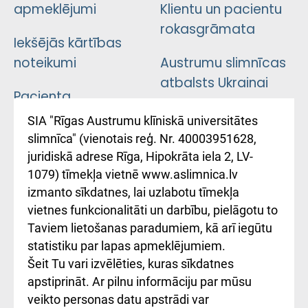
apmeklējumi
Klientu un pacientu
rokasgrāmata
Iekšējās kārtības
noteikumi
Austrumu slimnīcas
atbalsts Ukrainai
Pacienta
atsauksmju/sūdzību
Підтримка Східної
SIA "Rīgas Austrumu klīniskā universitātes
iesniegšanas
лікарні та співпраця з
slimnīca" (vienotais reģ. Nr. 40003951628,
kārtība
Україною
juridiskā adrese Rīga, Hipokrāta iela 2, LV-
1079) tīmekļa vietnē www.aslimnica.lv
Kā pie mums nokļūt
izmanto sīkdatnes, lai uzlabotu tīmekļa
vietnes funkcionalitāti un darbību, pielāgotu to
Rēķinu apmaksas
Taviem lietošanas paradumiem, kā arī iegūtu
ceļvedis
statistiku par lapas apmeklējumiem.
Šeit Tu vari izvēlēties, kuras sīkdatnes
Rekvizīti un
apstiprināt. Ar pilnu informāciju par mūsu
ārstniecības
veikto personas datu apstrādi var