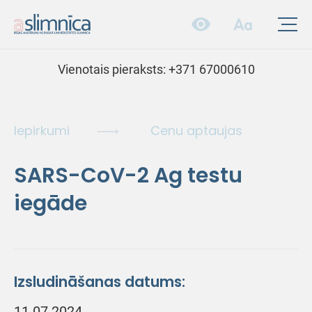
Vienotais pieraksts:
+371 67000610
Iepirkumi
Cenu aptaujas
SARS-CoV-2 Ag testu
iegāde
Izsludināšanas datums:
11.07.2024