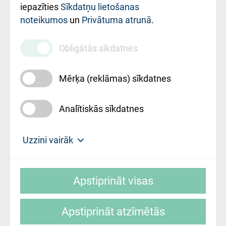
iestādes kods
iepazīties
Sīkdatņu lietošanas
noteikumos
un
Privātuma atrunā
.
010000234
Maksas
Obligātās sīkdatnes
pakalpojumu
cenrādis
Mērķa (reklāmas) sīkdatnes
Analītiskās sīkdatnes
Uz sākumu
Uzzini vairāk
Rīgas Austrumu klīniskā universitātes
© SIA "Rīgas Austrumu klīniskā universitātes
slimnīca, turpmāk – Pārzinis, sīkdatņu
Apstiprināt visas
slimnīca"
izmantošanas politikas mērķis ir sniegt
fiziskajai personai/klientam – informāciju par
Apstiprināt atzīmētās
sīkdatņu izmantošanas nosacījumiem.
Mājas lapas izstrāde: