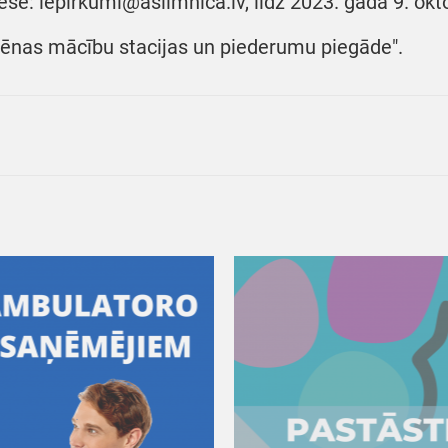
ese: iepirkumi@aslimnica.lv, līdz 2023. gada 9. okto
iēnas mācību stacijas un piederumu piegāde".