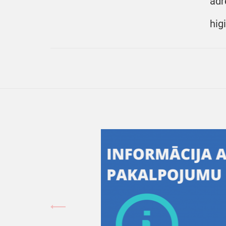
adr
hig