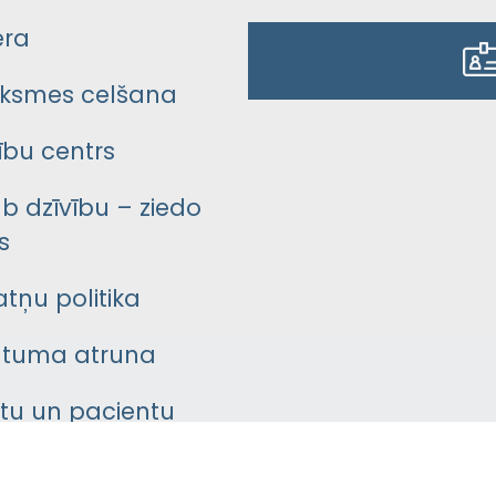
era
ksmes celšana
bu centrs
āb dzīvību – ziedo
s
atņu politika
ātuma atruna
ntu un pacientu
asgrāmata