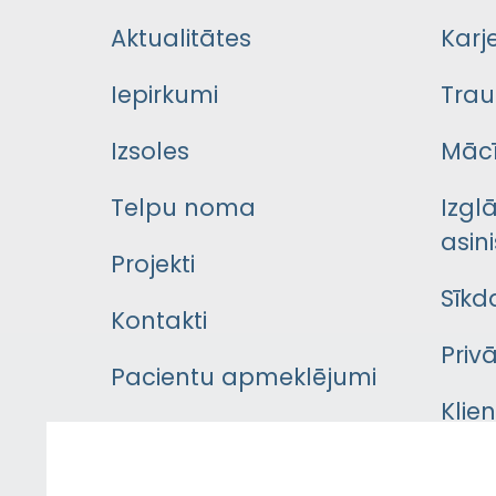
Aktualitātes
Karj
Iepirkumi
Trau
Izsoles
Mācī
Telpu noma
Izgl
asini
Projekti
Sīkd
Kontakti
Priv
Pacientu apmeklējumi
Klie
Iekšējās kārtības
rok
noteikumi