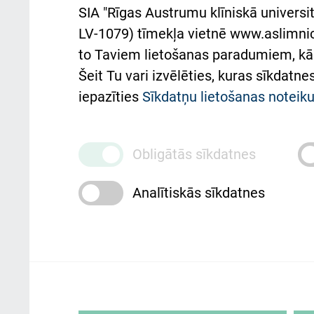
Aust
SIA "Rīgas Austrumu klīniskā universit
Pacienta
atba
LV-1079) tīmekļa vietnē www.aslimnica
atsauksmju/sūdzību
to Taviem lietošanas paradumiem, kā 
iesniegšanas kārtība
Підт
Šeit Tu vari izvēlēties, kuras sīkdatn
та с
Kā pie mums nokļūt
iepazīties
Sīkdatņu lietošanas notei
Rēķinu apmaksas
ceļvedis
Obligātās sīkdatnes
Rekvizīti un ārstniecības
Analītiskās sīkdatnes
iestādes kods 010000234
Maksas pakalpojumu
cenrādis
Rīgas Austrumu klīniskā universitātes 
personai/klientam – informāciju par