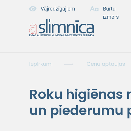
Vājredzīgajiem
Burtu
izmērs
Iepirkumi
Cenu aptaujas
Roku higiēnas 
un piederumu 