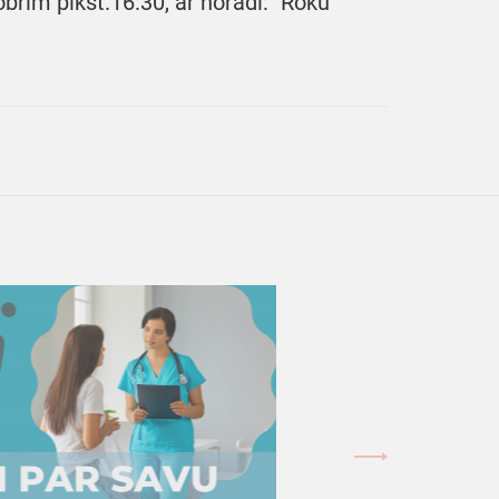
brim plkst.16:30, ar norādi: "Roku