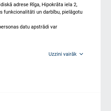
diskā adrese Rīga, Hipokrāta iela 2,
 funkcionalitāti un darbību, pielāgotu
 personas datu apstrādi var
Uzzini vairāk
 politikas mērķis ir sniegt fiziskajai