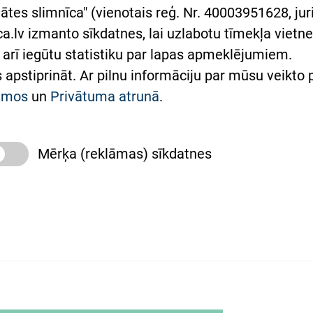
rumu slimnīcas
ātes slimnīca" (vienotais reģ. Nr. 40003951628, juri
lsts Ukrainai
.lv izmanto sīkdatnes, lai uzlabotu tīmekļa vietnes
arī iegūtu statistiku par lapas apmeklējumiem.
римка Східної лікарні
es apstiprināt. Ar pilnu informāciju par mūsu veikto
півпраця з Україною
kumos
un
Privātuma atrunā
.
Mērķa (reklāmas) sīkdatnes
slimnīca, turpmāk – Pārzinis, sīkdatņu izmantošanas
 sīkdatņu izmantošanas nosacījumiem.