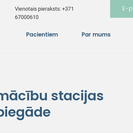
E-p
Vienotais pieraksts:
+371
67000610
Pacientiem
Par mums
mācību stacijas
piegāde