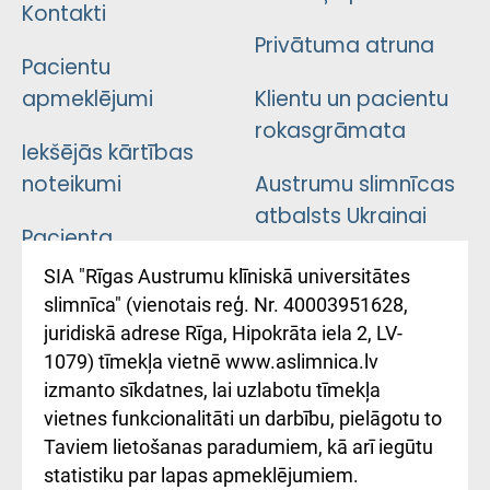
Kontakti
Privātuma atruna
Pacientu
apmeklējumi
Klientu un pacientu
rokasgrāmata
Iekšējās kārtības
noteikumi
Austrumu slimnīcas
atbalsts Ukrainai
Pacienta
atsauksmju/sūdzību
Підтримка Східної
SIA "Rīgas Austrumu klīniskā universitātes
iesniegšanas
лікарні та співпраця з
slimnīca" (vienotais reģ. Nr. 40003951628,
kārtība
Україною
juridiskā adrese Rīga, Hipokrāta iela 2, LV-
1079) tīmekļa vietnē www.aslimnica.lv
Kā pie mums nokļūt
izmanto sīkdatnes, lai uzlabotu tīmekļa
vietnes funkcionalitāti un darbību, pielāgotu to
Rēķinu apmaksas
Taviem lietošanas paradumiem, kā arī iegūtu
ceļvedis
statistiku par lapas apmeklējumiem.