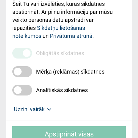
Šeit Tu vari izvēlēties, kuras sīkdatnes
Rekvizīti un
apstiprināt. Ar pilnu informāciju par mūsu
ārstniecības
veikto personas datu apstrādi var
iestādes kods
iepazīties
Sīkdatņu lietošanas
noteikumos
un
Privātuma atrunā
.
010000234
Maksas
Obligātās sīkdatnes
pakalpojumu
cenrādis
Mērķa (reklāmas) sīkdatnes
Analītiskās sīkdatnes
Uz sākumu
Uzzini vairāk
Rīgas Austrumu klīniskā universitātes
© SIA "Rīgas Austrumu klīniskā universitātes
slimnīca, turpmāk – Pārzinis, sīkdatņu
Apstiprināt visas
slimnīca"