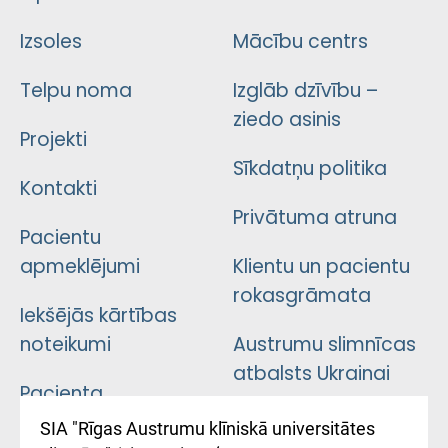
Izsoles
Mācību centrs
Telpu noma
Izglāb dzīvību –
ziedo asinis
Projekti
Sīkdatņu politika
Kontakti
Privātuma atruna
Pacientu
apmeklējumi
Klientu un pacientu
rokasgrāmata
Iekšējās kārtības
noteikumi
Austrumu slimnīcas
atbalsts Ukrainai
Pacienta
atsauksmju/sūdzību
Підтримка Східної
SIA "Rīgas Austrumu klīniskā universitātes