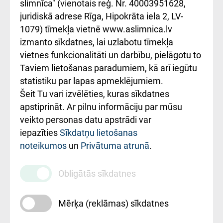
iesniegšanas
лікарні та співпраця з
slimnīca" (vienotais reģ. Nr. 40003951628,
kārtība
Україною
juridiskā adrese Rīga, Hipokrāta iela 2, LV-
1079) tīmekļa vietnē www.aslimnica.lv
Kā pie mums nokļūt
izmanto sīkdatnes, lai uzlabotu tīmekļa
vietnes funkcionalitāti un darbību, pielāgotu to
Rēķinu apmaksas
Taviem lietošanas paradumiem, kā arī iegūtu
ceļvedis
statistiku par lapas apmeklējumiem.
Šeit Tu vari izvēlēties, kuras sīkdatnes
Rekvizīti un
apstiprināt. Ar pilnu informāciju par mūsu
ārstniecības
veikto personas datu apstrādi var
iestādes kods
iepazīties
Sīkdatņu lietošanas
noteikumos
un
Privātuma atrunā
.
010000234
Maksas
Obligātās sīkdatnes
pakalpojumu
cenrādis
Mērķa (reklāmas) sīkdatnes