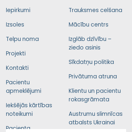
Iepirkumi
Trauksmes celšana
Izsoles
Mācību centrs
Telpu noma
Izglāb dzīvību –
ziedo asinis
Projekti
Sīkdatņu politika
Kontakti
Privātuma atruna
Pacientu
apmeklējumi
Klientu un pacientu
rokasgrāmata
Iekšējās kārtības
noteikumi
Austrumu slimnīcas
atbalsts Ukrainai
Pacienta