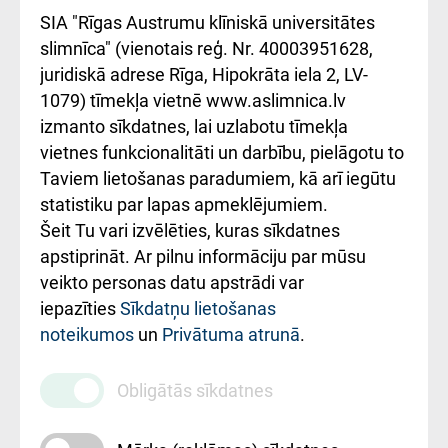
atsauksmju/sūdzību
Підтримка Східної
SIA "Rīgas Austrumu klīniskā universitātes
iesniegšanas
лікарні та співпраця з
slimnīca" (vienotais reģ. Nr. 40003951628,
kārtība
Україною
juridiskā adrese Rīga, Hipokrāta iela 2, LV-
1079) tīmekļa vietnē www.aslimnica.lv
Kā pie mums nokļūt
izmanto sīkdatnes, lai uzlabotu tīmekļa
vietnes funkcionalitāti un darbību, pielāgotu to
Rēķinu apmaksas
Taviem lietošanas paradumiem, kā arī iegūtu
ceļvedis
statistiku par lapas apmeklējumiem.
Šeit Tu vari izvēlēties, kuras sīkdatnes
Rekvizīti un
apstiprināt. Ar pilnu informāciju par mūsu
ārstniecības
veikto personas datu apstrādi var
iestādes kods
iepazīties
Sīkdatņu lietošanas
noteikumos
un
Privātuma atrunā
.
010000234
Maksas
Obligātās sīkdatnes
pakalpojumu
cenrādis