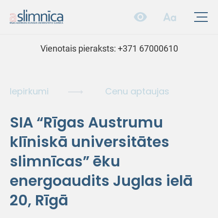
Vienotais pieraksts:
+371 67000610
Iepirkumi
Cenu aptaujas
SIA “Rīgas Austrumu
klīniskā universitātes
slimnīcas” ēku
energoaudits Juglas ielā
20, Rīgā