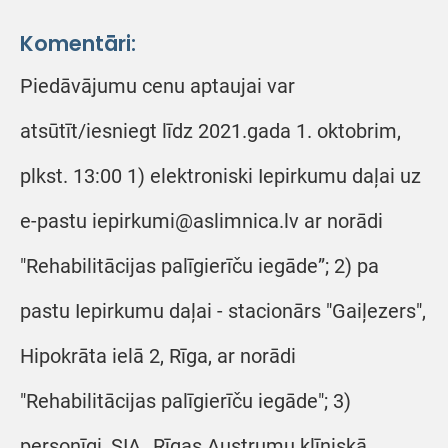
Komentāri:
Piedāvājumu cenu aptaujai var
atsūtīt/iesniegt līdz 2021.gada 1. oktobrim,
plkst. 13:00 1) elektroniski Iepirkumu daļai uz
e-pastu iepirkumi@aslimnica.lv ar norādi
"Rehabilitācijas palīgierīču iegāde”; 2) pa
pastu Iepirkumu daļai - stacionārs "Gaiļezers",
Hipokrāta ielā 2, Rīga, ar norādi
"Rehabilitācijas palīgierīču iegāde"; 3)
personīgi, SIA „Rīgas Austrumu klīniskā