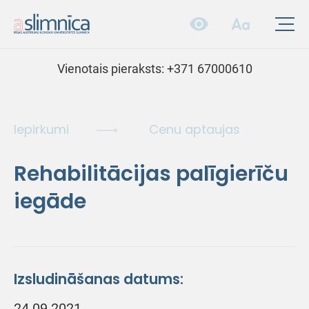
Vienotais pieraksts:
+371 67000610
Iepirkumi
Cenu aptaujas
Rehabilitācijas palīgierīču
iegāde
Izsludināšanas datums:
24.09.2021