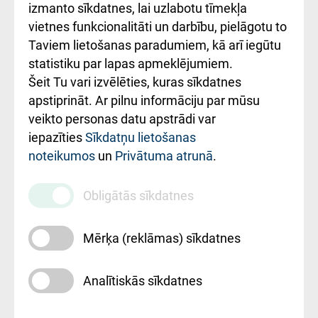
Kā pie mums nokļūt
izmanto sīkdatnes, lai uzlabotu tīmekļa
vietnes funkcionalitāti un darbību, pielāgotu to
Rēķinu apmaksas
Taviem lietošanas paradumiem, kā arī iegūtu
ceļvedis
statistiku par lapas apmeklējumiem.
Šeit Tu vari izvēlēties, kuras sīkdatnes
Rekvizīti un
apstiprināt. Ar pilnu informāciju par mūsu
ārstniecības
veikto personas datu apstrādi var
iestādes kods
iepazīties
Sīkdatņu lietošanas
noteikumos
un
Privātuma atrunā
.
010000234
Maksas
Obligātās sīkdatnes
pakalpojumu
cenrādis
Mērķa (reklāmas) sīkdatnes
Analītiskās sīkdatnes
Uz sākumu