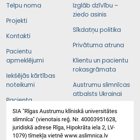
Telpu noma
Izglāb dzīvību –
ziedo asinis
Projekti
Sīkdatņu politika
Kontakti
Privātuma atruna
Pacientu
apmeklējumi
Klientu un pacientu
rokasgrāmata
Iekšējās kārtības
noteikumi
Austrumu slimnīcas
atbalsts Ukrainai
Pacienta
atsauksmju/sūdzību
Підтримка Східної
SIA "Rīgas Austrumu klīniskā universitātes
iesniegšanas
лікарні та співпраця з
slimnīca" (vienotais reģ. Nr. 40003951628,
kārtība
Україною
juridiskā adrese Rīga, Hipokrāta iela 2, LV-
1079) tīmekļa vietnē www.aslimnica.lv