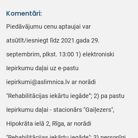
Komentāri:
Piedāvājumu cenu aptaujai var
atsūtīt/iesniegt līdz 2021.gada 29.
septembrim, plkst. 13:00 1) elektroniski
Iepirkumu daļai uz e-pastu
iepirkumi@aslimnica.lv ar norādi
"Rehabilitācijas iekārtu iegāde”; 2) pa pastu
Iepirkumu daļai - stacionārs "Gaiļezers",
Hipokrāta ielā 2, Rīga, ar norādi
"Rehabilitācijas iekārtu iegāde"; 3) personīgi,