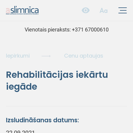
Vienotais pieraksts:
+371 67000610
Iepirkumi
Cenu aptaujas
Rehabilitācijas iekārtu
iegāde
Izsludināšanas datums:
22.09.2021