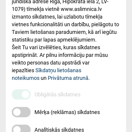
kārtība
Україною
juridiskā adrese Rīga, Hipokrāta iela 2, LV-
1079) tīmekļa vietnē www.aslimnica.lv
Kā pie mums nokļūt
izmanto sīkdatnes, lai uzlabotu tīmekļa
vietnes funkcionalitāti un darbību, pielāgotu to
Rēķinu apmaksas
Taviem lietošanas paradumiem, kā arī iegūtu
ceļvedis
statistiku par lapas apmeklējumiem.
Šeit Tu vari izvēlēties, kuras sīkdatnes
Rekvizīti un
apstiprināt. Ar pilnu informāciju par mūsu
ārstniecības
veikto personas datu apstrādi var
iestādes kods
iepazīties
Sīkdatņu lietošanas
noteikumos
un
Privātuma atrunā
.
010000234
Maksas
Obligātās sīkdatnes
pakalpojumu
cenrādis
Mērķa (reklāmas) sīkdatnes
Analītiskās sīkdatnes