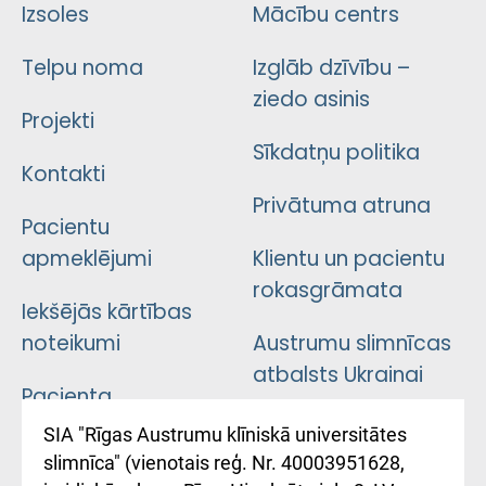
Izsoles
Mācību centrs
Telpu noma
Izglāb dzīvību –
ziedo asinis
Projekti
Sīkdatņu politika
Kontakti
Privātuma atruna
Pacientu
apmeklējumi
Klientu un pacientu
rokasgrāmata
Iekšējās kārtības
noteikumi
Austrumu slimnīcas
atbalsts Ukrainai
Pacienta
atsauksmju/sūdzību
Підтримка Східної
SIA "Rīgas Austrumu klīniskā universitātes
iesniegšanas
лікарні та співпраця з
slimnīca" (vienotais reģ. Nr. 40003951628,