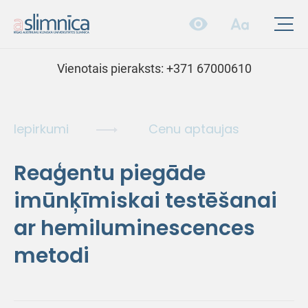
Vienotais pieraksts:
+371 67000610
Iepirkumi
Cenu aptaujas
Reaģentu piegāde
imūnķīmiskai testēšanai
ar hemiluminescences
metodi