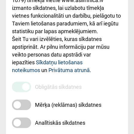
1079) tīmekļa vietnē www.aslimnica.lv
Kā pie mums nokļūt
izmanto sīkdatnes, lai uzlabotu tīmekļa
vietnes funkcionalitāti un darbību, pielāgotu to
Rēķinu apmaksas
Taviem lietošanas paradumiem, kā arī iegūtu
ceļvedis
statistiku par lapas apmeklējumiem.
Šeit Tu vari izvēlēties, kuras sīkdatnes
Rekvizīti un
apstiprināt. Ar pilnu informāciju par mūsu
ārstniecības
veikto personas datu apstrādi var
iestādes kods
iepazīties
Sīkdatņu lietošanas
noteikumos
un
Privātuma atrunā
.
010000234
Maksas
Obligātās sīkdatnes
pakalpojumu
cenrādis
Mērķa (reklāmas) sīkdatnes
Analītiskās sīkdatnes
Uz sākumu