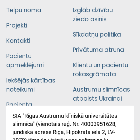
Telpu noma
Izglāb dzīvību –
ziedo asinis
Projekti
Sīkdatņu politika
Kontakti
Privātuma atruna
Pacientu
apmeklējumi
Klientu un pacientu
rokasgrāmata
Iekšējās kārtības
noteikumi
Austrumu slimnīcas
atbalsts Ukrainai
Pacienta
atsauksmju/sūdzību
Підтримка Східної
SIA "Rīgas Austrumu klīniskā universitātes
iesniegšanas
лікарні та співпраця з
slimnīca" (vienotais reģ. Nr. 40003951628,
kārtība
Україною
juridiskā adrese Rīga, Hipokrāta iela 2, LV-