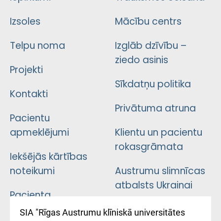
Izsoles
Mācību centrs
Telpu noma
Izglāb dzīvību –
ziedo asinis
Projekti
Sīkdatņu politika
Kontakti
Privātuma atruna
Pacientu
apmeklējumi
Klientu un pacientu
rokasgrāmata
Iekšējās kārtības
noteikumi
Austrumu slimnīcas
atbalsts Ukrainai
Pacienta
atsauksmju/sūdzību
Підтримка Східної
SIA "Rīgas Austrumu klīniskā universitātes