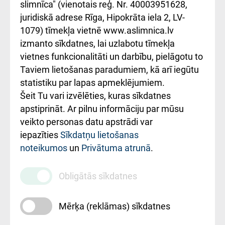
iesniegšanas
лікарні та співпраця з
slimnīca" (vienotais reģ. Nr. 40003951628,
kārtība
Україною
juridiskā adrese Rīga, Hipokrāta iela 2, LV-
1079) tīmekļa vietnē www.aslimnica.lv
Kā pie mums nokļūt
izmanto sīkdatnes, lai uzlabotu tīmekļa
vietnes funkcionalitāti un darbību, pielāgotu to
Rēķinu apmaksas
Taviem lietošanas paradumiem, kā arī iegūtu
ceļvedis
statistiku par lapas apmeklējumiem.
Šeit Tu vari izvēlēties, kuras sīkdatnes
Rekvizīti un
apstiprināt. Ar pilnu informāciju par mūsu
ārstniecības
veikto personas datu apstrādi var
iestādes kods
iepazīties
Sīkdatņu lietošanas
noteikumos
un
Privātuma atrunā
.
010000234
Maksas
Obligātās sīkdatnes
pakalpojumu
cenrādis
Mērķa (reklāmas) sīkdatnes