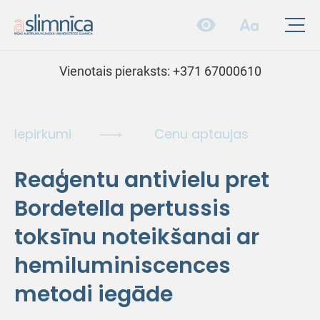
Vienotais pieraksts:
+371 67000610
Iepirkumi
Cenu aptaujas
Reaģentu antivielu pret
Bordetella pertussis
toksīnu noteikšanai ar
hemiluminiscences
metodi iegāde