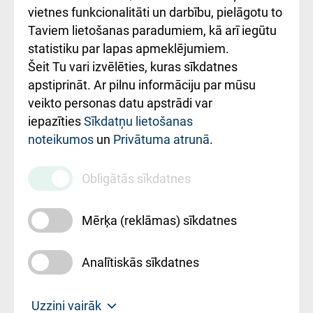
vietnes funkcionalitāti un darbību, pielāgotu to
Rēķinu apmaksas
Taviem lietošanas paradumiem, kā arī iegūtu
ceļvedis
statistiku par lapas apmeklējumiem.
Šeit Tu vari izvēlēties, kuras sīkdatnes
Rekvizīti un
apstiprināt. Ar pilnu informāciju par mūsu
ārstniecības
veikto personas datu apstrādi var
iestādes kods
iepazīties
Sīkdatņu lietošanas
noteikumos
un
Privātuma atrunā
.
010000234
Maksas
Obligātās sīkdatnes
pakalpojumu
cenrādis
Mērķa (reklāmas) sīkdatnes
Analītiskās sīkdatnes
Uz sākumu
Uzzini vairāk