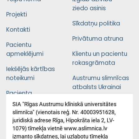
ziedo asinis
Projekti
Sīkdatņu politika
Kontakti
Privātuma atruna
Pacientu
apmeklējumi
Klientu un pacientu
rokasgrāmata
Iekšējās kārtības
noteikumi
Austrumu slimnīcas
atbalsts Ukrainai
Pacienta
atsauksmju/sūdzību
Підтримка Східної
SIA "Rīgas Austrumu klīniskā universitātes
iesniegšanas
лікарні та співпраця з
slimnīca" (vienotais reģ. Nr. 40003951628,
kārtība
Україною
juridiskā adrese Rīga, Hipokrāta iela 2, LV-
1079) tīmekļa vietnē www.aslimnica.lv
Kā pie mums nokļūt
izmanto sīkdatnes, lai uzlabotu tīmekļa