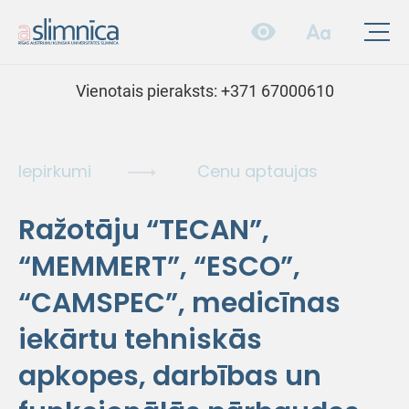
Vienotais pieraksts:
+371 67000610
Iepirkumi
Cenu aptaujas
Ražotāju “TECAN”,
“MEMMERT”, “ESCO”,
“CAMSPEC”, medicīnas
iekārtu tehniskās
apkopes, darbības un