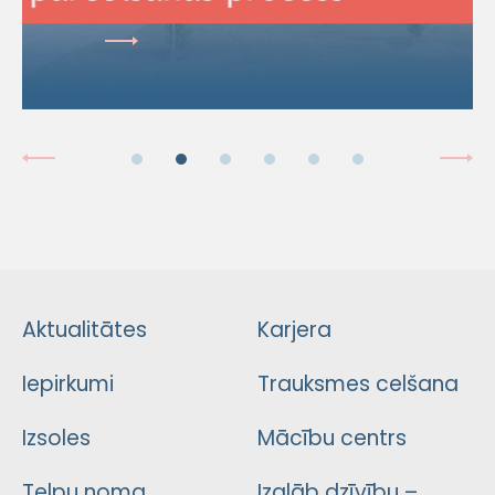
Aktualitātes
Karjera
Iepirkumi
Trauksmes celšana
Izsoles
Mācību centrs
Telpu noma
Izglāb dzīvību –