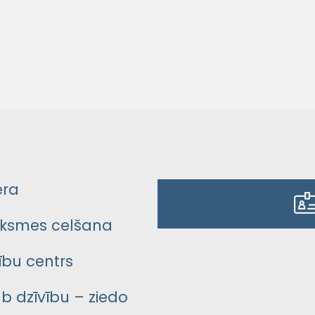
era
ksmes celšana
bu centrs
āb dzīvību – ziedo