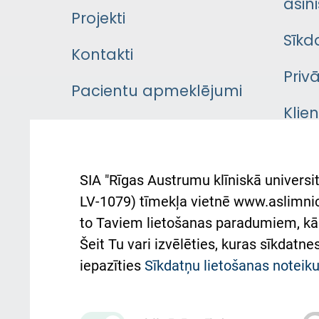
asini
Projekti
Sīkd
Kontakti
Priv
Pacientu apmeklējumi
Klie
Iekšējās kārtības
rok
noteikumi
Aust
SIA "Rīgas Austrumu klīniskā universit
Pacienta
atba
LV-1079) tīmekļa vietnē www.aslimnica
atsauksmju/sūdzību
to Taviem lietošanas paradumiem, kā 
iesniegšanas kārtība
Підт
Šeit Tu vari izvēlēties, kuras sīkdatn
та с
Kā pie mums nokļūt
iepazīties
Sīkdatņu lietošanas notei
Rēķinu apmaksas