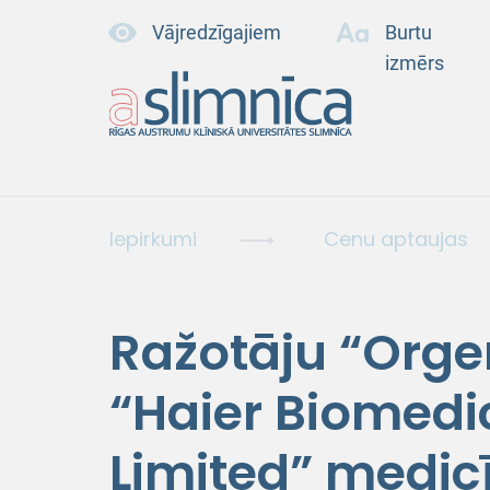
Vājredzīgajiem
Burtu
izmērs
Iepirkumi
Cenu aptaujas
Ražotāju “Orge
“Haier Biomedi
Limited” medic