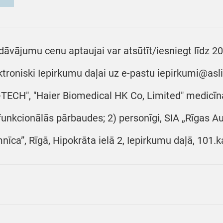
dāvājumu cenu aptaujai var atsūtīt/iesniegt līdz 20
ktroniski Iepirkumu daļai uz e-pastu iepirkumi@asli
-TECH", "Haier Biomedical HK Co, Limited" medicīn
funkcionālās pārbaudes; 2) personīgi, SIA „Rīgas A
mnīca”, Rīgā, Hipokrāta ielā 2, Iepirkumu daļā, 101.k