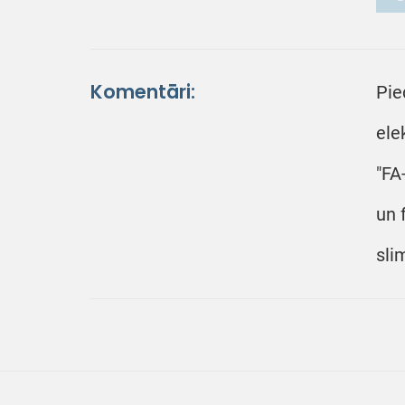
Komentāri:
Pie
ele
"FA
un 
sli