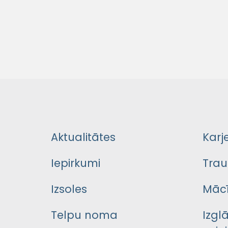
Aktualitātes
Karj
Iepirkumi
Trau
Izsoles
Mācī
Telpu noma
Izgl