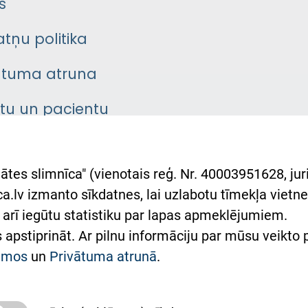
s
atņu politika
ātuma atruna
ntu un pacientu
asgrāmata
rumu slimnīcas
ātes slimnīca" (vienotais reģ. Nr. 40003951628, juri
lsts Ukrainai
.lv izmanto sīkdatnes, lai uzlabotu tīmekļa vietnes
arī iegūtu statistiku par lapas apmeklējumiem.
римка Східної лікарні
es apstiprināt. Ar pilnu informāciju par mūsu veikto
півпраця з Україною
kumos
un
Privātuma atrunā
.