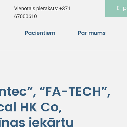
E-p
Vienotais pieraksts:
+371
67000610
Pacientiem
Par mums
ntec”, “FA-TECH”,
cal HK Co,
īnas iekārtu