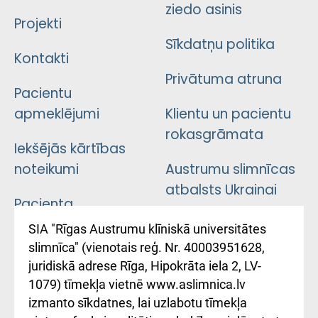
ziedo asinis
Projekti
Sīkdatņu politika
Kontakti
Privātuma atruna
Pacientu
apmeklējumi
Klientu un pacientu
rokasgrāmata
Iekšējās kārtības
noteikumi
Austrumu slimnīcas
atbalsts Ukrainai
Pacienta
atsauksmju/sūdzību
Підтримка Східної
SIA "Rīgas Austrumu klīniskā universitātes
iesniegšanas
лікарні та співпраця з
slimnīca" (vienotais reģ. Nr. 40003951628,
kārtība
Україною
juridiskā adrese Rīga, Hipokrāta iela 2, LV-
1079) tīmekļa vietnē www.aslimnica.lv
Kā pie mums nokļūt
izmanto sīkdatnes, lai uzlabotu tīmekļa