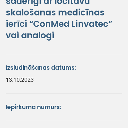
saderīgi ar locītavu
skalošanas medicīnas
ierīci “ConMed Linvatec”
vai analogi
Izsludināšanas datums:
13.10.2023
Iepirkuma numurs: