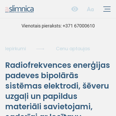
Vienotais pieraksts:
+371 67000610
Iepirkumi
Cenu aptaujas
Radiofrekvences enerģijas
padeves bipolārās
sistēmas elektrodi, šēveru
uzgaļi un papildus
materiāli savietojami,