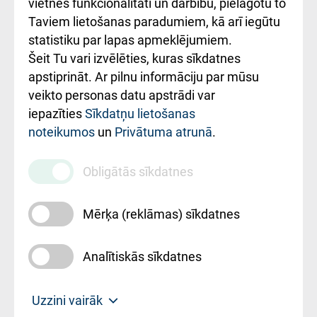
vietnes funkcionalitāti un darbību, pielāgotu to
Rēķinu apmaksas
Taviem lietošanas paradumiem, kā arī iegūtu
ceļvedis
statistiku par lapas apmeklējumiem.
Šeit Tu vari izvēlēties, kuras sīkdatnes
Rekvizīti un
apstiprināt. Ar pilnu informāciju par mūsu
ārstniecības
veikto personas datu apstrādi var
iestādes kods
iepazīties
Sīkdatņu lietošanas
noteikumos
un
Privātuma atrunā
.
010000234
Maksas
Obligātās sīkdatnes
pakalpojumu
cenrādis
Mērķa (reklāmas) sīkdatnes
Analītiskās sīkdatnes
Uz sākumu
Uzzini vairāk