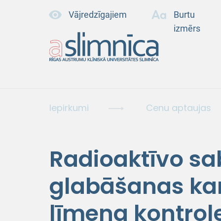
Vājredzīgajiem
Burtu
izmērs
Iepirkumi
Cenu aptaujas
Radioaktīvo s
glabāšanas kan
līmeņa kontrol