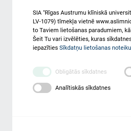
noteikumi
Aust
SIA "Rīgas Austrumu klīniskā universit
Pacienta
atba
LV-1079) tīmekļa vietnē www.aslimnica
atsauksmju/sūdzību
to Taviem lietošanas paradumiem, kā 
iesniegšanas kārtība
Підт
Šeit Tu vari izvēlēties, kuras sīkdatn
та с
Kā pie mums nokļūt
iepazīties
Sīkdatņu lietošanas notei
Rēķinu apmaksas
ceļvedis
Obligātās sīkdatnes
Rekvizīti un ārstniecības
Analītiskās sīkdatnes
iestādes kods 010000234
Maksas pakalpojumu
cenrādis
Rīgas Austrumu klīniskā universitātes 
personai/klientam – informāciju par