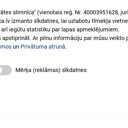
rumu slimnīcas
ātes slimnīca" (vienotais reģ. Nr. 40003951628, juri
lsts Ukrainai
.lv izmanto sīkdatnes, lai uzlabotu tīmekļa vietnes
arī iegūtu statistiku par lapas apmeklējumiem.
римка Східної лікарні
es apstiprināt. Ar pilnu informāciju par mūsu veikto
півпраця з Україною
kumos
un
Privātuma atrunā
.
Mērķa (reklāmas) sīkdatnes
slimnīca, turpmāk – Pārzinis, sīkdatņu izmantošanas
 sīkdatņu izmantošanas nosacījumiem.