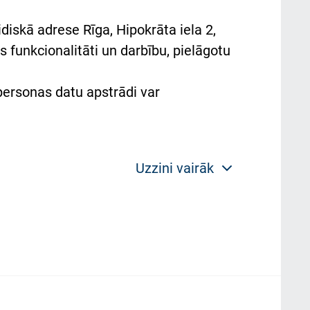
diskā adrese Rīga, Hipokrāta iela 2,
 funkcionalitāti un darbību, pielāgotu
 personas datu apstrādi var
Uzzini vairāk
 politikas mērķis ir sniegt fiziskajai