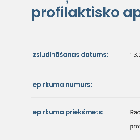
profilaktisko a
Izsludināšanas datums:
13.
Iepirkuma numurs:
Iepirkuma priekšmets:
Rad
pro