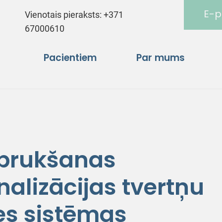
E-p
Vienotais pieraksts:
+371
67000610
Pacientiem
Par mums
abrukšanas
alizācijas tvertņu
es sistēmas