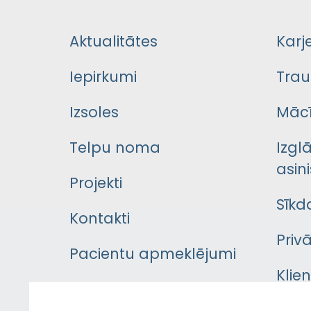
Aktualitātes
Karj
Iepirkumi
Trau
Izsoles
Mācī
Telpu noma
Izgl
asini
Projekti
Sīkd
Kontakti
Priv
Pacientu apmeklējumi
Klie
Iekšējās kārtības
rok