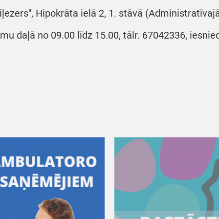
iļezers", Hipokrāta ielā 2, 1. stāvā (Administratīva
umu daļā no 09.00 līdz 15.00, tālr. 67042336, iesnie