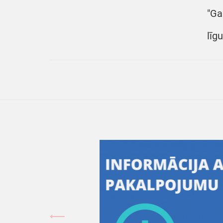
"Ga
līg