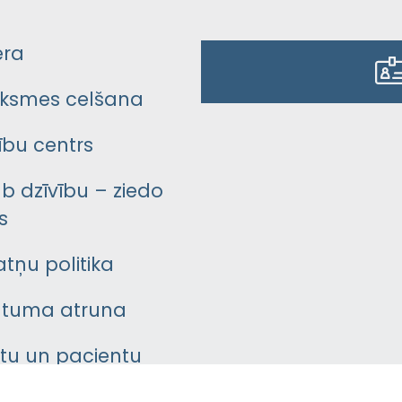
era
ksmes celšana
bu centrs
āb dzīvību – ziedo
s
atņu politika
ātuma atruna
ntu un pacientu
asgrāmata