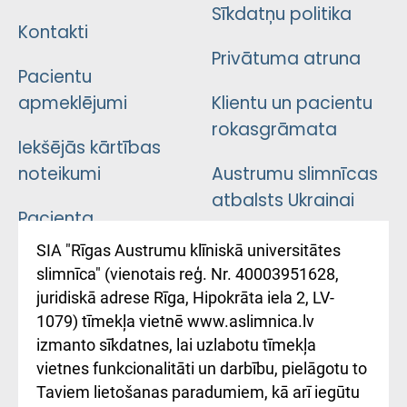
Sīkdatņu politika
Kontakti
Privātuma atruna
Pacientu
apmeklējumi
Klientu un pacientu
rokasgrāmata
Iekšējās kārtības
noteikumi
Austrumu slimnīcas
atbalsts Ukrainai
Pacienta
atsauksmju/sūdzību
Підтримка Східної
SIA "Rīgas Austrumu klīniskā universitātes
iesniegšanas
лікарні та співпраця з
slimnīca" (vienotais reģ. Nr. 40003951628,
kārtība
Україною
juridiskā adrese Rīga, Hipokrāta iela 2, LV-
1079) tīmekļa vietnē www.aslimnica.lv
Kā pie mums nokļūt
izmanto sīkdatnes, lai uzlabotu tīmekļa
vietnes funkcionalitāti un darbību, pielāgotu to
Rēķinu apmaksas
Taviem lietošanas paradumiem, kā arī iegūtu