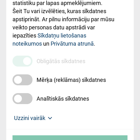
ceļvedis
statistiku par lapas apmeklējumiem.
Šeit Tu vari izvēlēties, kuras sīkdatnes
Rekvizīti un
apstiprināt. Ar pilnu informāciju par mūsu
ārstniecības
veikto personas datu apstrādi var
iestādes kods
iepazīties
Sīkdatņu lietošanas
noteikumos
un
Privātuma atrunā
.
010000234
Maksas
Obligātās sīkdatnes
pakalpojumu
cenrādis
Mērķa (reklāmas) sīkdatnes
Analītiskās sīkdatnes
Uz sākumu
Uzzini vairāk
Rīgas Austrumu klīniskā universitātes
© SIA "Rīgas Austrumu klīniskā universitātes