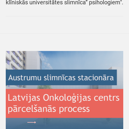
klīniskās universitātes slimnīca” psihologiem".