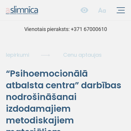
Vienotais pieraksts:
+371 67000610
Iepirkumi
Cenu aptaujas
“Psihoemocionālā
atbalsta centra” darbības
nodrošināšanai
izdodamajiem
metodiskajiem