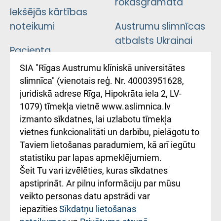
rokasgrāmata
Iekšējās kārtības
noteikumi
Austrumu slimnīcas
atbalsts Ukrainai
Pacienta
atsauksmju/sūdzību
Підтримка Східної
SIA "Rīgas Austrumu klīniskā universitātes
iesniegšanas
лікарні та співпраця з
slimnīca" (vienotais reģ. Nr. 40003951628,
kārtība
Україною
juridiskā adrese Rīga, Hipokrāta iela 2, LV-
1079) tīmekļa vietnē www.aslimnica.lv
Kā pie mums nokļūt
izmanto sīkdatnes, lai uzlabotu tīmekļa
vietnes funkcionalitāti un darbību, pielāgotu to
Rēķinu apmaksas
Taviem lietošanas paradumiem, kā arī iegūtu
ceļvedis
statistiku par lapas apmeklējumiem.
Šeit Tu vari izvēlēties, kuras sīkdatnes
Rekvizīti un
apstiprināt. Ar pilnu informāciju par mūsu
ārstniecības
veikto personas datu apstrādi var
iestādes kods
iepazīties
Sīkdatņu lietošanas