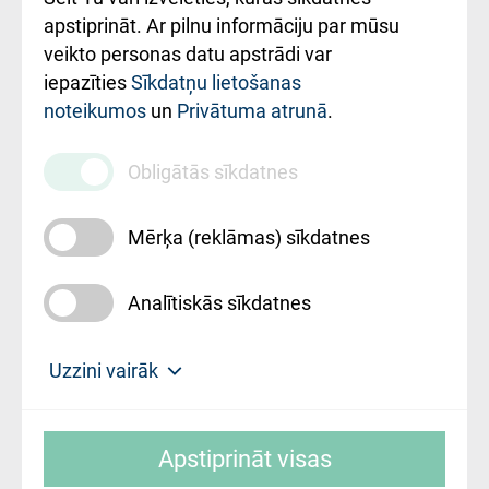
Rekvizīti un
apstiprināt. Ar pilnu informāciju par mūsu
ārstniecības
veikto personas datu apstrādi var
iestādes kods
iepazīties
Sīkdatņu lietošanas
noteikumos
un
Privātuma atrunā
.
010000234
Maksas
Obligātās sīkdatnes
pakalpojumu
cenrādis
Mērķa (reklāmas) sīkdatnes
Analītiskās sīkdatnes
Uz sākumu
Uzzini vairāk
Rīgas Austrumu klīniskā universitātes
© SIA "Rīgas Austrumu klīniskā universitātes
slimnīca, turpmāk – Pārzinis, sīkdatņu
Apstiprināt visas
slimnīca"
izmantošanas politikas mērķis ir sniegt