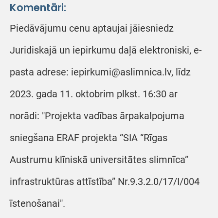
Komentāri:
Piedāvājumu cenu aptaujai jāiesniedz
Juridiskajā un iepirkumu daļā elektroniski, e-
pasta adrese: iepirkumi@aslimnica.lv, līdz
2023. gada 11. oktobrim plkst. 16:30 ar
norādi: "Projekta vadības ārpakalpojuma
sniegšana ERAF projekta “SIA “Rīgas
Austrumu klīniskā universitātes slimnīca”
infrastruktūras attīstība” Nr.9.3.2.0/17/I/004
īstenošanai".