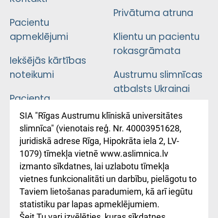
Privātuma atruna
Pacientu
apmeklējumi
Klientu un pacientu
rokasgrāmata
Iekšējās kārtības
noteikumi
Austrumu slimnīcas
atbalsts Ukrainai
Pacienta
atsauksmju/sūdzību
Підтримка Східної
SIA "Rīgas Austrumu klīniskā universitātes
iesniegšanas
лікарні та співпраця з
slimnīca" (vienotais reģ. Nr. 40003951628,
kārtība
Україною
juridiskā adrese Rīga, Hipokrāta iela 2, LV-
1079) tīmekļa vietnē www.aslimnica.lv
Kā pie mums nokļūt
izmanto sīkdatnes, lai uzlabotu tīmekļa
vietnes funkcionalitāti un darbību, pielāgotu to
Rēķinu apmaksas
Taviem lietošanas paradumiem, kā arī iegūtu
ceļvedis
statistiku par lapas apmeklējumiem.
Šeit Tu vari izvēlēties, kuras sīkdatnes