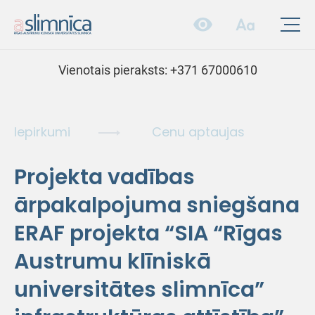
Vienotais pieraksts:
+371 67000610
Iepirkumi
Cenu aptaujas
Projekta vadības
ārpakalpojuma sniegšana
ERAF projekta “SIA “Rīgas
Austrumu klīniskā
universitātes slimnīca”