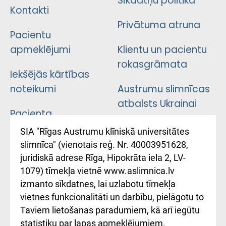
Sīkdatņu politika
Kontakti
Privātuma atruna
Pacientu
apmeklējumi
Klientu un pacientu
rokasgrāmata
Iekšējās kārtības
noteikumi
Austrumu slimnīcas
atbalsts Ukrainai
Pacienta
atsauksmju/sūdzību
Підтримка Східної
SIA "Rīgas Austrumu klīniskā universitātes
iesniegšanas
лікарні та співпраця з
slimnīca" (vienotais reģ. Nr. 40003951628,
kārtība
Україною
juridiskā adrese Rīga, Hipokrāta iela 2, LV-
1079) tīmekļa vietnē www.aslimnica.lv
Kā pie mums nokļūt
izmanto sīkdatnes, lai uzlabotu tīmekļa
vietnes funkcionalitāti un darbību, pielāgotu to
Rēķinu apmaksas
Taviem lietošanas paradumiem, kā arī iegūtu
ceļvedis
statistiku par lapas apmeklējumiem.