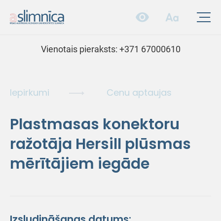
Vienotais pieraksts:
+371 67000610
Iepirkumi
Cenu aptaujas
Plastmasas konektoru
ražotāja Hersill plūsmas
mērītājiem iegāde
Izsludināšanas datums: