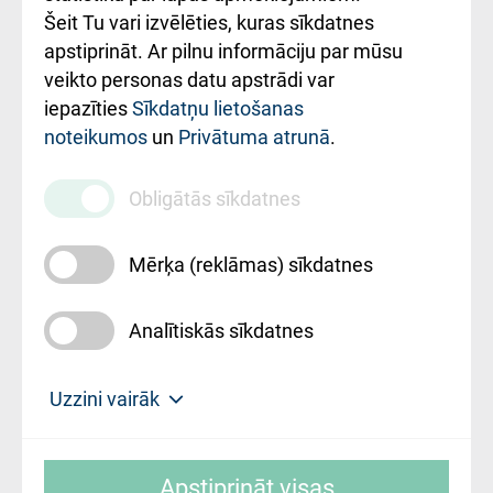
Šeit Tu vari izvēlēties, kuras sīkdatnes
Rekvizīti un
apstiprināt. Ar pilnu informāciju par mūsu
ārstniecības
veikto personas datu apstrādi var
iestādes kods
iepazīties
Sīkdatņu lietošanas
noteikumos
un
Privātuma atrunā
.
010000234
Maksas
Obligātās sīkdatnes
pakalpojumu
cenrādis
Mērķa (reklāmas) sīkdatnes
Analītiskās sīkdatnes
Uz sākumu
Uzzini vairāk
Rīgas Austrumu klīniskā universitātes
© SIA "Rīgas Austrumu klīniskā universitātes
slimnīca, turpmāk – Pārzinis, sīkdatņu
Apstiprināt visas